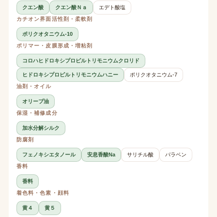
クエン酸
クエン酸Ｎａ
エデト酸塩
カチオン界面活性剤・柔軟剤
ポリクオタニウム-10
ポリマー・皮膜形成・増粘剤
コロハヒドロキシプロピルトリモニウムクロリド
ヒドロキシプロピルトリモニウムハニー
ポリクオタニウム-7
油剤・オイル
オリーブ油
保湿・補修成分
加水分解シルク
防腐剤
フェノキシエタノール
安息香酸Na
サリチル酸
パラベン
香料
香料
着色料・色素・顔料
黄４
黄５