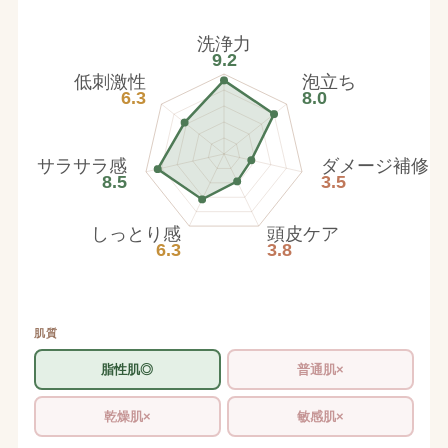
洗浄力
9.2
低刺激性
泡立ち
6.3
8.0
サラサラ感
ダメージ補修
8.5
3.5
しっとり感
頭皮ケア
6.3
3.8
肌質
脂性肌◎
普通肌×
乾燥肌×
敏感肌×