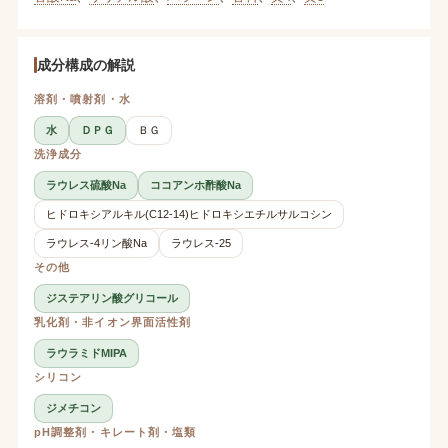
成分構成の解説
溶剤・噴射剤・水
水
ＤＰＧ
ＢＧ
洗浄成分
ラウレス硫酸Na
ココアンホ酢酸Na
ヒドロキシアルキル(C12-14)ヒドロキシエチルサルコシン
ラウレス-4リン酸Na
ラウレス-25
その他
ジステアリン酸グリコール
乳化剤・非イオン界面活性剤
ラウラミドMIPA
シリコン
ジメチコン
pH調整剤・キレート剤・塩類