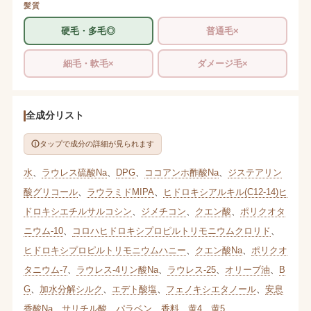
髪質
硬毛・多毛◎
普通毛×
細毛・軟毛×
ダメージ毛×
全成分リスト
タップで成分の詳細が見られます
水
、
ラウレス硫酸Na
、
DPG
、
ココアンホ酢酸Na
、
ジステアリン
酸グリコール
、
ラウラミドMIPA
、
ヒドロキシアルキル(C12-14)ヒ
ドロキシエチルサルコシン
、
ジメチコン
、
クエン酸
、
ポリクオタ
ニウム-10
、
コロハヒドロキシプロピルトリモニウムクロリド
、
ヒドロキシプロピルトリモニウムハニー
、
クエン酸Na
、
ポリクオ
タニウム-7
、
ラウレス-4リン酸Na
、
ラウレス-25
、
オリーブ油
、
B
G
、
加水分解シルク
、
エデト酸塩
、
フェノキシエタノール
、
安息
香酸Na
、
サリチル酸
、
パラベン
、
香料
、
黄4
、
黄5