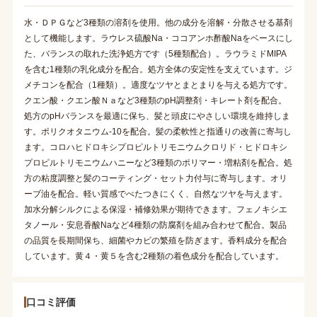
水・ＤＰＧなど3種類の溶剤を使用。他の成分を溶解・分散させる基剤
として機能します。ラウレス硫酸Na・ココアンホ酢酸Naをベースにし
た、バランスの取れた洗浄処方です（5種類配合）。ラウラミドMIPA
を含む1種類の乳化成分を配合。処方全体の安定性を支えています。ジ
メチコンを配合（1種類）。適度なツヤとまとまりを与える処方です。
クエン酸・クエン酸Ｎａなど3種類のpH調整剤・キレート剤を配合。
処方のpHバランスを最適に保ち、髪と頭皮にやさしい環境を維持しま
す。ポリクオタニウム-10を配合。髪の柔軟性と指通りの改善に寄与し
ます。コロハヒドロキシプロピルトリモニウムクロリド・ヒドロキシ
プロピルトリモニウムハニーなど3種類のポリマー・増粘剤を配合。処
方の粘度調整と髪のコーティング・セット力付与に寄与します。オリ
ーブ油を配合。軽い質感でべたつきにくく、自然なツヤを与えます。
加水分解シルクによる保湿・補修効果が期待できます。フェノキシエ
タノール・安息香酸Naなど4種類の防腐剤を組み合わせて配合。製品
の品質を長期間保ち、細菌やカビの繁殖を防ぎます。香料成分を配合
しています。黄４・黄５を含む2種類の着色成分を配合しています。
口コミ評価