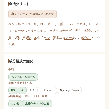
全成分リスト
タップで成分の詳細が見られます
ベンジルアルコール
、
PG
、
水
、
リン酸
、
ノバラエキス
、
ローズ
水
、
ローヤルゼリーエキス
、
水溶性コラーゲン液-1
、
水解シルク
液
、
BG
、
橙205
、
エタノール
、
無水エタノール
、
水酸化ナトリウ
ム液
成分構成の解説
香料
ベンジルアルコール
溶剤・噴射剤・水
PG
水
ＢＧ
エタノール
無水エタノール
pH調整剤・キレート剤・塩類
リン酸
水酸化ナトリウム液