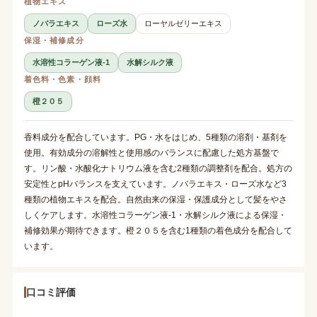
植物エキス
ノバラエキス
ローズ水
ローヤルゼリーエキス
保湿・補修成分
水溶性コラーゲン液-1
水解シルク液
着色料・色素・顔料
橙２０５
香料成分を配合しています。PG・水をはじめ、5種類の溶剤・基剤を
使用。有効成分の溶解性と使用感のバランスに配慮した処方基盤で
す。リン酸・水酸化ナトリウム液を含む2種類の調整剤を配合。処方の
安定性とpHバランスを支えています。ノバラエキス・ローズ水など3
種類の植物エキスを配合。自然由来の保湿・保護成分として髪をやさ
しくケアします。水溶性コラーゲン液-1・水解シルク液による保湿・
補修効果が期待できます。橙２０５を含む1種類の着色成分を配合して
います。
口コミ評価