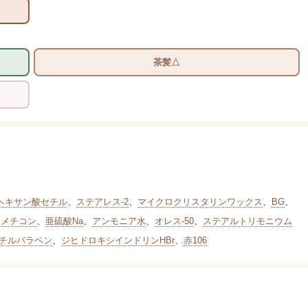
茶髪△
ヘキサン酸セチル
、
ステアレス-2
、
マイクロクリスタリンワックス
、
BG
、
ジメチコン
、
亜硫酸Na
、
アンモニア水
、
オレス-50
、
ステアルトリモニウム
チルパラベン
、
ジヒドロキシインドリンHBr
、
赤106