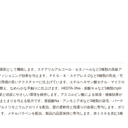
基剤として機能します。ステアリルアルコール・セタノールなど2種類の高級ア
ィショニング効果を与えます。ＰＥＧ－８・ステアレス-2など4種類の乳化・可
使用感の良いテクスチャーに仕上げています。エチルヘキサン酸セチル・マイクロ
え、なめらかな手触りに仕上げます。HEDTA-3Na・炭酸Ｎａなど3種類のpH
、髪と頭皮にやさしい環境を維持します。アスコルビン酸による保湿・補修効果が
まとまりを与える処方です。亜硫酸Na・アンモニア水など3種類の染毛・パーマ
アルトリモニウムクロリドを配合。髪の柔軟性と指通りの改善に寄与します。ポリ
ます。メチルパラベンを配合。製品の品質保持に寄与します。赤１０６を含む1種