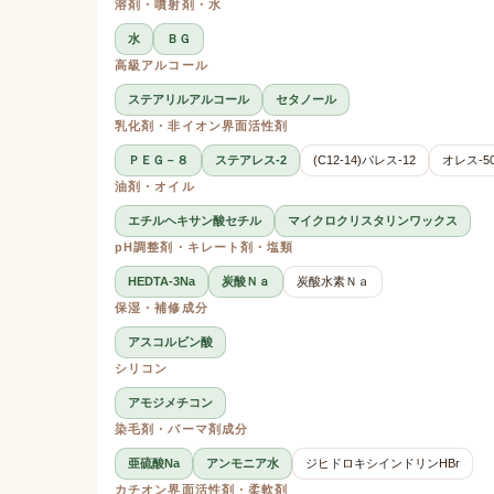
溶剤・噴射剤・水
水
ＢＧ
高級アルコール
ステアリルアルコール
セタノール
乳化剤・非イオン界面活性剤
ＰＥＧ－８
ステアレス-2
(C12-14)パレス-12
オレス-5
油剤・オイル
エチルヘキサン酸セチル
マイクロクリスタリンワックス
pH調整剤・キレート剤・塩類
HEDTA-3Na
炭酸Ｎａ
炭酸水素Ｎａ
保湿・補修成分
アスコルビン酸
シリコン
アモジメチコン
染毛剤・パーマ剤成分
亜硫酸Na
アンモニア水
ジヒドロキシインドリンHBr
カチオン界面活性剤・柔軟剤