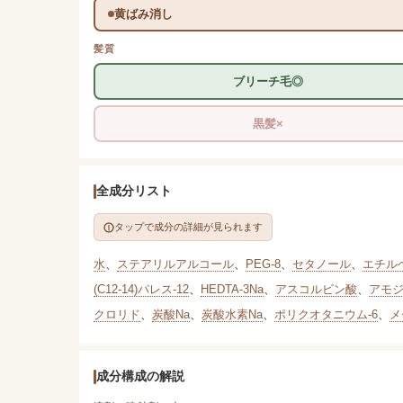
黄ばみ消し
髪質
ブリーチ毛◎
黒髪×
全成分リスト
タップで成分の詳細が見られます
水
、
ステアリルアルコール
、
PEG-8
、
セタノール
、
エチル
(C12-14)パレス-12
、
HEDTA-3Na
、
アスコルビン酸
、
アモ
クロリド
、
炭酸Na
、
炭酸水素Na
、
ポリクオタニウム-6
、
メ
成分構成の解説