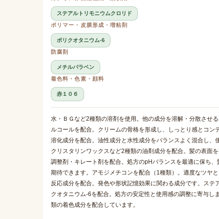
ステアルトリモニウムクロリド
ポリマー・皮膜形成・増粘剤
ポリクオタニウム-6
防腐剤
メチルパラベン
着色料・色素・顔料
赤１０６
水・ＢＧなど2種類の溶剤を使用。他の成分を溶解・分散させる
ルコールを配合。クリームの骨格を形成し、しっとり感とコンデ
溶化成分を配合。油性成分と水性成分をバランスよく混合し、
クリスタリンワックスなど2種類の油剤成分を配合。髪の表面を整
調整剤・キレート剤を配合。処方のpHバランスを最適に保ち
期待できます。アモジメチコンを配合（1種類）。適度なツヤと
反応成分を配合。発色や形状記憶効果に関わる成分です。ステ
クオタニウム-6を配合。処方の安定性と使用感の調整に寄与し
類の着色成分を配合しています。