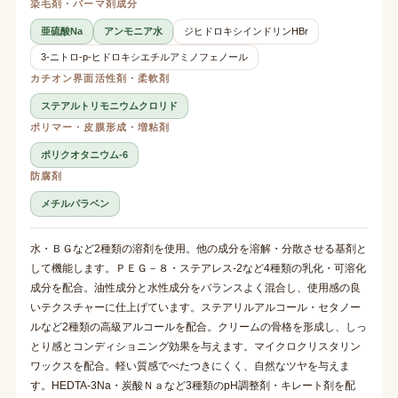
染毛剤・パーマ剤成分
亜硫酸Na
アンモニア水
ジヒドロキシインドリンHBr
3-ニトロ-p-ヒドロキシエチルアミノフェノール
カチオン界面活性剤・柔軟剤
ステアルトリモニウムクロリド
ポリマー・皮膜形成・増粘剤
ポリクオタニウム-6
防腐剤
メチルパラベン
水・ＢＧなど2種類の溶剤を使用。他の成分を溶解・分散させる基剤と
して機能します。ＰＥＧ－８・ステアレス-2など4種類の乳化・可溶化
成分を配合。油性成分と水性成分をバランスよく混合し、使用感の良
いテクスチャーに仕上げています。ステアリルアルコール・セタノー
ルなど2種類の高級アルコールを配合。クリームの骨格を形成し、しっ
とり感とコンディショニング効果を与えます。マイクロクリスタリン
ワックスを配合。軽い質感でべたつきにくく、自然なツヤを与えま
す。HEDTA-3Na・炭酸Ｎａなど3種類のpH調整剤・キレート剤を配