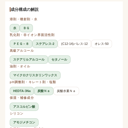
成分構成の解説
溶剤・噴射剤・水
水
ＢＧ
乳化剤・非イオン界面活性剤
ＰＥＧ－８
ステアレス-2
(C12-14)パレス-12
オレス-50
高級アルコール
ステアリルアルコール
セタノール
油剤・オイル
マイクロクリスタリンワックス
pH調整剤・キレート剤・塩類
HEDTA-3Na
炭酸Ｎａ
炭酸水素Ｎａ
保湿・補修成分
アスコルビン酸
シリコン
アモジメチコン