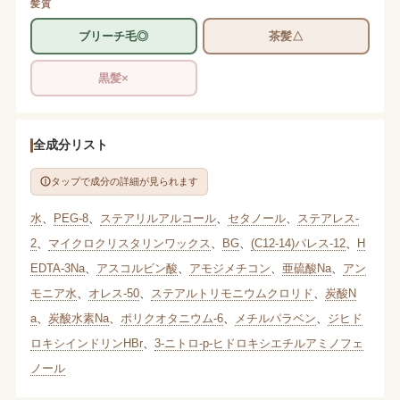
髪質
ブリーチ毛◎
茶髪△
黒髪×
全成分リスト
タップで成分の詳細が見られます
水
、
PEG-8
、
ステアリルアルコール
、
セタノール
、
ステアレス-
2
、
マイクロクリスタリンワックス
、
BG
、
(C12-14)パレス-12
、
H
EDTA-3Na
、
アスコルビン酸
、
アモジメチコン
、
亜硫酸Na
、
アン
モニア水
、
オレス-50
、
ステアルトリモニウムクロリド
、
炭酸N
a
、
炭酸水素Na
、
ポリクオタニウム-6
、
メチルパラベン
、
ジヒド
ロキシインドリンHBr
、
3-ニトロ-p-ヒドロキシエチルアミノフェ
ノール