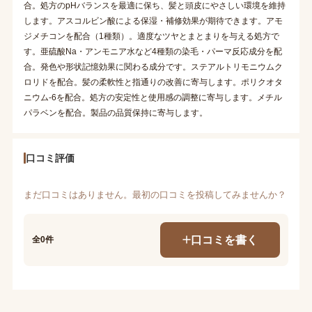
合。処方のpHバランスを最適に保ち、髪と頭皮にやさしい環境を維持
します。アスコルビン酸による保湿・補修効果が期待できます。アモ
ジメチコンを配合（1種類）。適度なツヤとまとまりを与える処方で
す。亜硫酸Na・アンモニア水など4種類の染毛・パーマ反応成分を配
合。発色や形状記憶効果に関わる成分です。ステアルトリモニウムク
ロリドを配合。髪の柔軟性と指通りの改善に寄与します。ポリクオタ
ニウム-6を配合。処方の安定性と使用感の調整に寄与します。メチル
パラベンを配合。製品の品質保持に寄与します。
口コミ評価
まだ口コミはありません。最初の口コミを投稿してみませんか？
口コミを書く
全0件