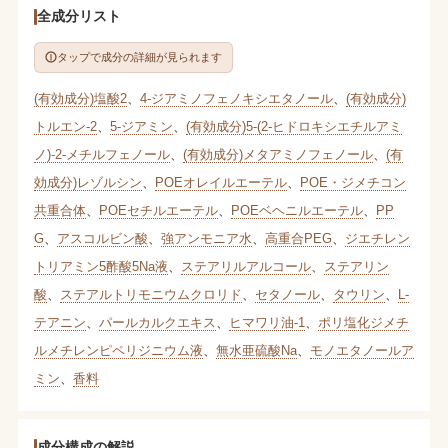
全成分リスト
タップで成分の詳細が見られます
(有効成分)塩酸2
、
4-ジアミノフェノキシエタノール
、
(有効成分)
トルエン-2
、
5-ジアミン
、
(有効成分)5-(2-ヒドロキシエチルアミ
ノ)-2-メチルフェノール
、
(有効成分)メタアミノフェノール
、
(有
効成分)レゾルシン
、
POEオレイルエーテル
、
POE・ジメチコン
共重合体
、
POEセチルエーテル
、
POEベヘニルエーテル
、
PP
G
、
アスコルビン酸
、
強アンモニア水
、
高重合PEG
、
ジエチレン
トリアミン5酢酸5Na液
、
ステアリルアルコール
、
ステアリン
酸
、
ステアルトリモニウムクロリド
、
セタノール
、
タウリン
、
L-
テアニン
、
パールカルクエキス
、
ヒマワリ油-1
、
ポリ塩化ジメチ
ルメチレンピペリジニウム液
、
無水亜硫酸Na
、
モノエタノールア
ミン
、
香料
成分構成の解説