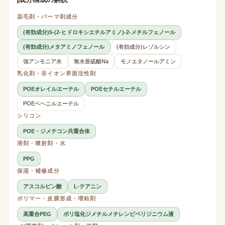
染毛剤・パーマ剤成分
(有効成分)5-(2-ヒドロキシエチルアミノ)-2-メチルフェノール
(有効成分)メタアミノフェノール
(有効成分)レゾルシン
強アンモニア水
無水亜硫酸Na
モノエタノールアミン
乳化剤・非イオン界面活性剤
POEオレイルエーテル
POEセチルエーテル
POEベヘニルエーテル
シリコン
POE・ジメチコン共重合体
溶剤・噴射剤・水
PPG
保湿・補修成分
アスコルビン酸
L-テアニン
ポリマー・皮膜形成・増粘剤
高重合PEG
ポリ塩化ジメチルメチレンピペリジニウム液