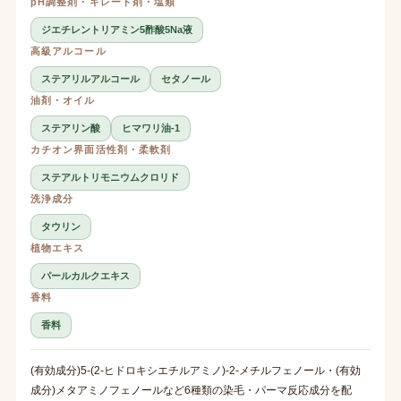
pH調整剤・キレート剤・塩類
ジエチレントリアミン5酢酸5Na液
高級アルコール
ステアリルアルコール
セタノール
油剤・オイル
ステアリン酸
ヒマワリ油-1
カチオン界面活性剤・柔軟剤
ステアルトリモニウムクロリド
洗浄成分
タウリン
植物エキス
パールカルクエキス
香料
香料
(有効成分)5-(2-ヒドロキシエチルアミノ)-2-メチルフェノール・(有効
成分)メタアミノフェノールなど6種類の染毛・パーマ反応成分を配