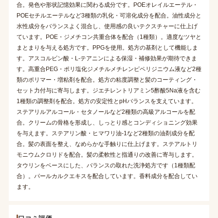
合。発色や形状記憶効果に関わる成分です。POEオレイルエーテル・
POEセチルエーテルなど3種類の乳化・可溶化成分を配合。油性成分と
水性成分をバランスよく混合し、使用感の良いテクスチャーに仕上げ
ています。POE・ジメチコン共重合体を配合（1種類）。適度なツヤと
まとまりを与える処方です。PPGを使用。処方の基剤として機能しま
す。アスコルビン酸・L-テアニンによる保湿・補修効果が期待できま
す。高重合PEG・ポリ塩化ジメチルメチレンピペリジニウム液など2種
類のポリマー・増粘剤を配合。処方の粘度調整と髪のコーティング・
セット力付与に寄与します。ジエチレントリアミン5酢酸5Na液を含む
1種類の調整剤を配合。処方の安定性とpHバランスを支えています。
ステアリルアルコール・セタノールなど2種類の高級アルコールを配
合。クリームの骨格を形成し、しっとり感とコンディショニング効果
を与えます。ステアリン酸・ヒマワリ油-1など2種類の油剤成分を配
合。髪の表面を整え、なめらかな手触りに仕上げます。ステアルトリ
モニウムクロリドを配合。髪の柔軟性と指通りの改善に寄与します。
タウリンをベースにした、バランスの取れた洗浄処方です（1種類配
合）。パールカルクエキスを配合しています。香料成分を配合してい
ます。