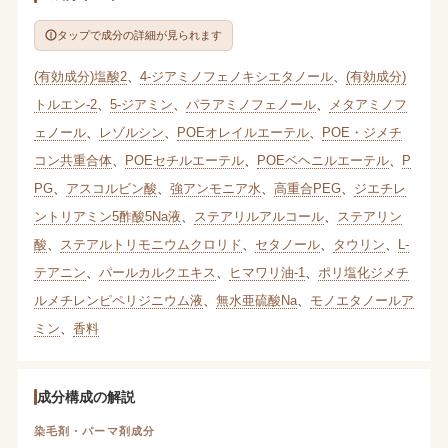
タップで成分の詳細が見られます
(有効成分)塩酸2
、
4-ジアミノフェノキシエタノール
、
(有効成分)
トルエン-2
、
5-ジアミン
、
パラアミノフェノール
、
メタアミノフ
ェノール
、
レゾルシン
、
POEオレイルエーテル
、
POE・ジメチ
コン共重合体
、
POEセチルエーテル
、
POEベヘニルエーテル
、
P
PG
、
アスコルビン酸
、
強アンモニア水
、
高重合PEG
、
ジエチレ
ントリアミン5酢酸5Na液
、
ステアリルアルコール
、
ステアリン
酸
、
ステアルトリモニウムクロリド
、
セタノール
、
タウリン
、
L-
テアニン
、
パールカルクエキス
、
ヒマワリ油-1
、
ポリ塩化ジメチ
ルメチレンピペリジニウム液
、
無水亜硫酸Na
、
モノエタノールア
ミン
、
香料
成分構成の解説
染毛剤・パーマ剤成分