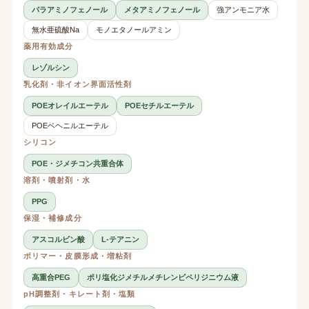
パラアミノフェノール
メタアミノフェノール
強アンモニア水
無水亜硫酸Na
モノエタノールアミン
薬用有効成分
レゾルシン
乳化剤・非イオン界面活性剤
POEオレイルエーテル
POEセチルエーテル
POEベヘニルエーテル
シリコン
POE・ジメチコン共重合体
溶剤・噴射剤・水
PPG
保湿・補修成分
アスコルビン酸
L-テアニン
ポリマー・皮膜形成・増粘剤
高重合PEG
ポリ塩化ジメチルメチレンピペリジニウム液
pH調整剤・キレート剤・塩類