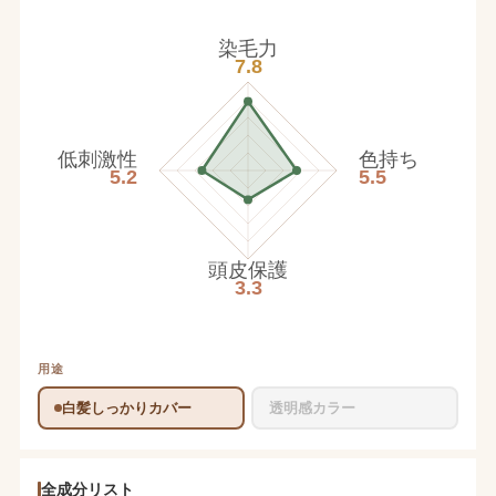
染毛力
7.8
低刺激性
色持ち
5.2
5.5
頭皮保護
3.3
用途
白髪しっかりカバー
透明感カラー
全成分リスト