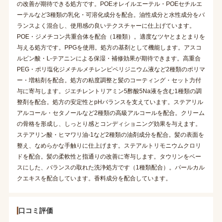
の改善が期待できる処方です。POEオレイルエーテル・POEセチルエ
ーテルなど3種類の乳化・可溶化成分を配合。油性成分と水性成分をバ
ランスよく混合し、使用感の良いテクスチャーに仕上げています。
POE・ジメチコン共重合体を配合（1種類）。適度なツヤとまとまりを
与える処方です。PPGを使用。処方の基剤として機能します。アスコ
ルビン酸・L-テアニンによる保湿・補修効果が期待できます。高重合
PEG・ポリ塩化ジメチルメチレンピペリジニウム液など2種類のポリマ
ー・増粘剤を配合。処方の粘度調整と髪のコーティング・セット力付
与に寄与します。ジエチレントリアミン5酢酸5Na液を含む1種類の調
整剤を配合。処方の安定性とpHバランスを支えています。ステアリル
アルコール・セタノールなど2種類の高級アルコールを配合。クリーム
の骨格を形成し、しっとり感とコンディショニング効果を与えます。
ステアリン酸・ヒマワリ油-1など2種類の油剤成分を配合。髪の表面を
整え、なめらかな手触りに仕上げます。ステアルトリモニウムクロリ
ドを配合。髪の柔軟性と指通りの改善に寄与します。タウリンをベー
スにした、バランスの取れた洗浄処方です（1種類配合）。パールカル
クエキスを配合しています。香料成分を配合しています。
口コミ評価