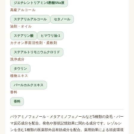
ジエチレントリアミン5酢酸5Na液
高級アルコール
ステアリルアルコール
セタノール
油剤・オイル
ステアリン酸
ヒマワリ油-1
カチオン界面活性剤・柔軟剤
ステアルトリモニウムクロリド
洗浄成分
タウリン
植物エキス
パールカルクエキス
香料
香料
パラアミノフェノール・メタアミノフェノールなど5種類の染毛・パー
マ反応成分を配合。発色や形状記憶効果に関わる成分です。レゾルシ
ンを含む1種類の医薬部外品有効成分を配合。薬用効果による頭皮環境