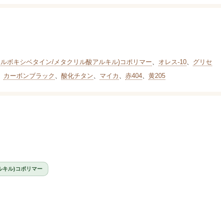
ルボキシベタイン/メタクリル酸アルキル)コポリマー
、
オレス-10
、
グリセ
、
カーボンブラック
、
酸化チタン
、
マイカ
、
赤404
、
黄205
ルキル)コポリマー