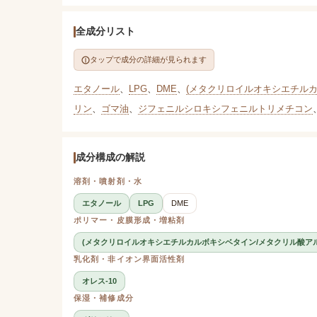
全成分リスト
タップで成分の詳細が見られます
エタノール
、
LPG
、
DME
、
(メタクリロイルオキシエチルカ
リン
、
ゴマ油
、
ジフェニルシロキシフェニルトリメチコン
成分構成の解説
溶剤・噴射剤・水
エタノール
LPG
DME
ポリマー・皮膜形成・増粘剤
(メタクリロイルオキシエチルカルボキシベタイン/メタクリル酸ア
乳化剤・非イオン界面活性剤
オレス-10
保湿・補修成分