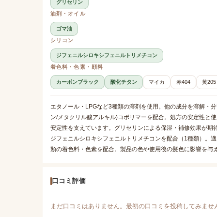
グリセリン
油剤・オイル
ゴマ油
シリコン
ジフェニルシロキシフェニルトリメチコン
着色料・色素・顔料
カーボンブラック
酸化チタン
マイカ
赤404
黄205
エタノール・LPGなど3種類の溶剤を使用。他の成分を溶解・
ン/メタクリル酸アルキル)コポリマーを配合。処方の安定性と使
安定性を支えています。グリセリンによる保湿・補修効果が期
ジフェニルシロキシフェニルトリメチコンを配合（1種類）。適
類の着色料・色素を配合。製品の色や使用後の髪色に影響を与
口コミ評価
まだ口コミはありません。最初の口コミを投稿してみませ