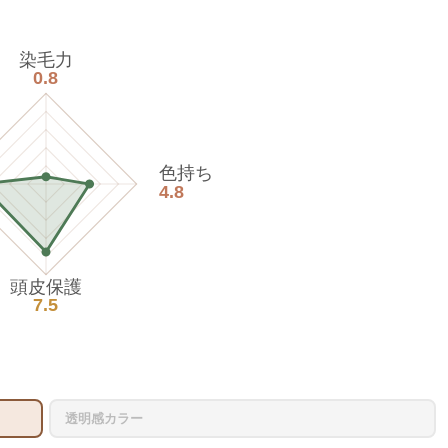
染毛力
0.8
色持ち
4.8
頭皮保護
7.5
透明感カラー