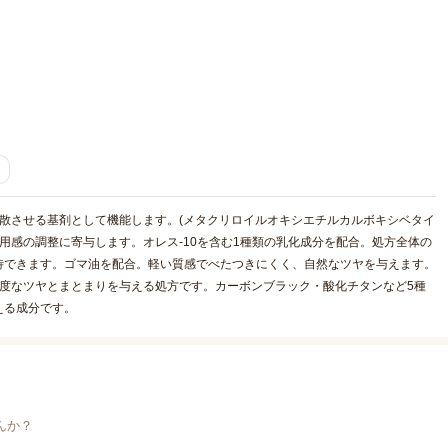
分散させる基剤として機能します。(メタクリロイルオキシエチルカルボキシベタイ
用感の調整に寄与します。オレス-10を含む1種類の乳化成分を配合。処方全体の
待できます。ゴマ油を配合。軽い質感でべたつきにくく、自然なツヤを与えます。
度なツヤとまとまりを与える処方です。カーボンブラック・酸化チタンなど5種
える成分です。
んか？