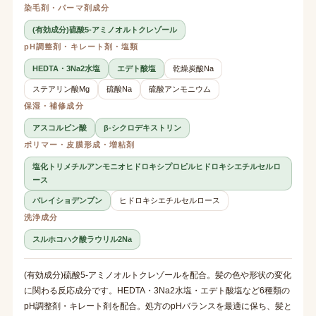
染毛剤・パーマ剤成分
(有効成分)硫酸5-アミノオルトクレゾール
pH調整剤・キレート剤・塩類
HEDTA・3Na2水塩
エデト酸塩
乾燥炭酸Na
ステアリン酸Mg
硫酸Na
硫酸アンモニウム
保湿・補修成分
アスコルビン酸
β-シクロデキストリン
ポリマー・皮膜形成・増粘剤
塩化トリメチルアンモニオヒドロキシプロピルヒドロキシエチルセルロ
ース
バレイショデンプン
ヒドロキシエチルセルロース
洗浄成分
スルホコハク酸ラウリル2Na
(有効成分)硫酸5-アミノオルトクレゾールを配合。髪の色や形状の変化
に関わる反応成分です。HEDTA・3Na2水塩・エデト酸塩など6種類の
pH調整剤・キレート剤を配合。処方のpHバランスを最適に保ち、髪と