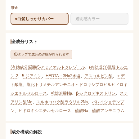
用途
白髪しっかりカバー
透明感カラー
全成分リスト
タップで成分の詳細が見られます
(有効成分)硫酸5-アミノオルトクレゾール
、
(有効成分)硫酸トルエ
ン-2
、
5-ジアミン
、
HEDTA・3Na2水塩
、
アスコルビン酸
、
エデ
ト酸塩
、
塩化トリメチルアンモニオヒドロキシプロピルヒドロキ
シエチルセルロース
、
乾燥炭酸Na
、
β-シクロデキストリン
、
ステ
アリン酸Mg
、
スルホコハク酸ラウリル2Na
、
バレイショデンプ
ン
、
ヒドロキシエチルセルロース
、
硫酸Na
、
硫酸アンモニウム
成分構成の解説