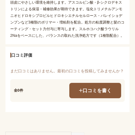
頭皮にやさしい環境を維持します。アスコルビン酸・β-シクロデキス
トリンによる保湿・補修効果が期待できます。塩化トリメチルアンモ
ニオヒドロキシプロピルヒドロキシエチルセルロース・バレイショデ
ンプンなど3種類のポリマー・増粘剤を配合。処方の粘度調整と髪のコ
ーティング・セット力付与に寄与します。スルホコハク酸ラウリル
2Naをベースにした、バランスの取れた洗浄処方です（1種類配合）。
口コミ評価
まだ口コミはありません。最初の口コミを投稿してみませんか？
口コミを書く
全0件