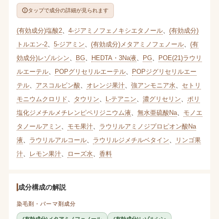
タップで成分の詳細が見られます
(有効成分)塩酸2
、
4-ジアミノフェノキシエタノール
、
(有効成分)
トルエン-2
、
5-ジアミン
、
(有効成分)メタアミノフェノール
、
(有
効成分)レゾルシン
、
BG
、
HEDTA・3Na液
、
PG
、
POE(21)ラウリ
ルエーテル
、
POPグリセリルエーテル
、
POPジグリセリルエー
テル
、
アスコルビン酸
、
オレンジ果汁
、
強アンモニア水
、
セトリ
モニウムクロリド
、
タウリン
、
L-テアニン
、
濃グリセリン
、
ポリ
塩化ジメチルメチレンピペリジニウム液
、
無水亜硫酸Na
、
モノエ
タノールアミン
、
モモ果汁
、
ラウリルアミノジプロピオン酸Na
液
、
ラウリルアルコール
、
ラウリルジメチルベタイン
、
リンゴ果
汁
、
レモン果汁
、
ローズ水
、
香料
成分構成の解説
染毛剤・パーマ剤成分
(有効成分)メタアミノフェノール
(有効成分)レゾルシン