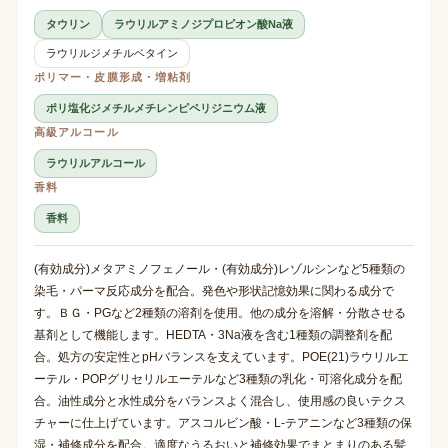
タウリン
ラウリルアミノジプロピオン酸Na液
ラウリルジメチルベタイン
ポリマー・皮膜形成・増粘剤
ポリ塩化ジメチルメチレンピペリジニウム液
高級アルコール
ラウリルアルコール
香料
香料
(有効成分)メタアミノフェノール・(有効成分)レゾルシンなど5種類の
染毛・パーマ反応成分を配合。発色や形状記憶効果に関わる成分で
す。ＢＧ・PGなど2種類の溶剤を使用。他の成分を溶解・分散させる
基剤として機能します。HEDTA・3Na液を含む1種類の調整剤を配
合。処方の安定性とpHバランスを支えています。POE(21)ラウリルエ
ーテル・POPグリセリルエーテルなど3種類の乳化・可溶化成分を配
合。油性成分と水性成分をバランスよく混合し、使用感の良いテクス
チャーに仕上げています。アスコルビン酸・L-テアニンなど3種類の保
湿・補修成分を配合。適度なうるおいと補修効果でまとまりのある髪