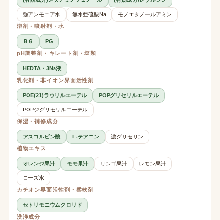
強アンモニア水
無水亜硫酸Na
モノエタノールアミン
溶剤・噴射剤・水
ＢＧ
PG
pH調整剤・キレート剤・塩類
HEDTA・3Na液
乳化剤・非イオン界面活性剤
POE(21)ラウリルエーテル
POPグリセリルエーテル
POPジグリセリルエーテル
保湿・補修成分
アスコルビン酸
L-テアニン
濃グリセリン
植物エキス
オレンジ果汁
モモ果汁
リンゴ果汁
レモン果汁
ローズ水
カチオン界面活性剤・柔軟剤
セトリモニウムクロリド
洗浄成分