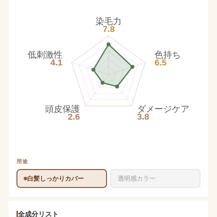
染毛力
7.8
低刺激性
色持ち
4.1
6.5
頭皮保護
ダメージケア
2.6
3.8
用途
白髪しっかりカバー
透明感カラー
全成分リスト