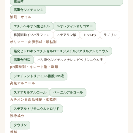
重合体
高重合ジメチコン-1
油剤・オイル
エチルヘキサン酸セチル
α-オレフィンオリゴマー
軽質流動イソパラフィン
ステアリン酸
ミツロウ
ラノリン
ポリマー・皮膜形成・増粘剤
塩化ヒドロキシエチルセルロースジメチルジアリルアンモニウム
高重合PEG
ポリ塩化ジメチルメチレンピペリジニウム液
pH調整剤・キレート剤・塩類
ジエチレントリアミン5酢酸5Na液
高級アルコール
ステアリルアルコール
ベヘニルアルコール
カチオン界面活性剤・柔軟剤
ステアルトリモニウムクロリド
洗浄成分
タウリン
香料