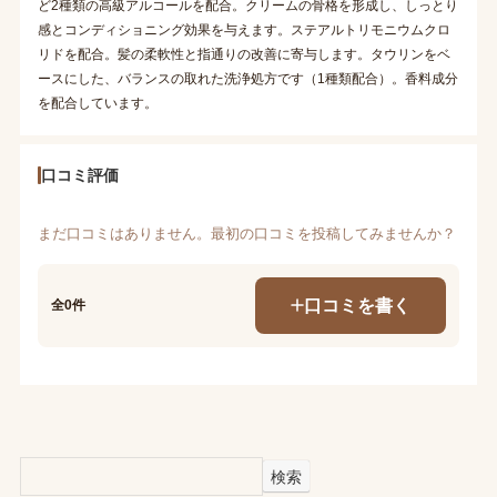
ど2種類の高級アルコールを配合。クリームの骨格を形成し、しっとり
感とコンディショニング効果を与えます。ステアルトリモニウムクロ
リドを配合。髪の柔軟性と指通りの改善に寄与します。タウリンをベ
ースにした、バランスの取れた洗浄処方です（1種類配合）。香料成分
を配合しています。
口コミ評価
まだ口コミはありません。最初の口コミを投稿してみませんか？
口コミを書く
全0件
検索