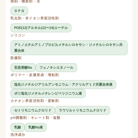
溶剤・噴射剤・水
ＤＰＧ
乳化剤・非イオン界面活性剤
POE(12)アルキル(12〜14)エーテル
シリコン
アミノエチルアミノプロピルメチルシロキサン・ジメチルシロキサン共
重合体
防腐剤
安息香酸Na
フェノキシエタノール
ポリマー・皮膜形成・増粘剤
塩化ジメチルジアリルアンモニウム・アクリルアミド共重合体液
ポリ塩化ジメチルメチレンピペリジニウム液
カチオン界面活性剤・柔軟剤
セトリモニウムクロリド
ラウリルトリモニウムクロリド
pH調整剤・キレート剤・塩類
乳酸
乳酸Na液
洗浄成分