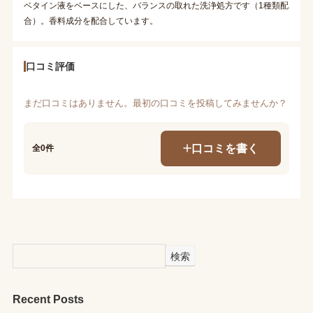
ベタイン液をベースにした、バランスの取れた洗浄処方です（1種類配
合）。香料成分を配合しています。
口コミ評価
まだ口コミはありません。最初の口コミを投稿してみませんか？
口コミを書く
全0件
検索
Recent Posts