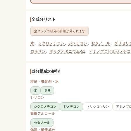
全成分リスト
タップで成分の詳細が見られます
水
、
シクロメチコン
、
ジメチコン
、
セタノール
、
グリセリ
ロキサン
、
ポリクオタニウム-51
、
アミノプロピルジメチコ
成分構成の解説
溶剤・噴射剤・水
水
ＢＧ
シリコン
シクロメチコン
ジメチコン
トリシロキサン
アミノプ
高級アルコール
セタノール
保湿・補修成分