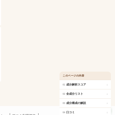
このページの内容
成分解析スコア
↓
01
全成分リスト
↓
02
成分構成の解説
↓
03
口コミ
口コミ
↓
04