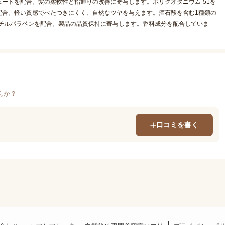
ートを配合。髪の柔軟性と指通りの改善に寄与します。ポリクオタニウム-51を
配合。軽い質感でべたつきにくく、自然なツヤを与えます。酒石酸を含む1種類の
メチルパラベンを配合。製品の品質保持に寄与します。香料成分を配合していま
んか？
口コミを書く