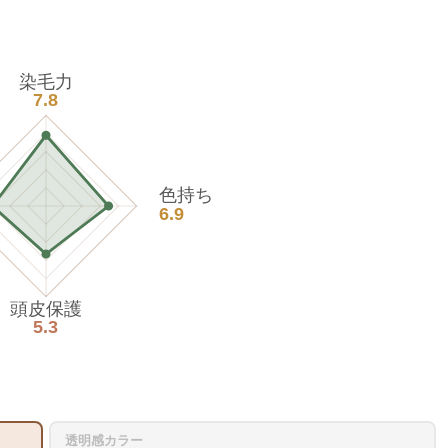
染毛力
7.8
色持ち
6.9
頭皮保護
5.3
透明感カラー