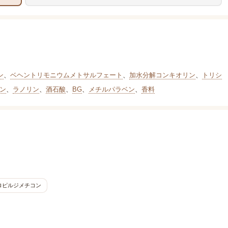
ン
、
ベヘントリモニウムメトサルフェート
、
加水分解コンキオリン
、
トリシ
ン
、
ラノリン
、
酒石酸
、
BG
、
メチルパラベン
、
香料
ロピルジメチコン