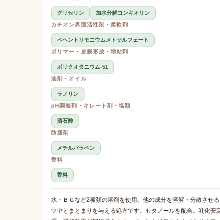
グリセリン
加水分解コンキオリン
カチオン界面活性剤・柔軟剤
ベヘントリモニウムメトサルフェート
ポリマー・皮膜形成・増粘剤
ポリクオタニウム-51
油剤・オイル
ラノリン
pH調整剤・キレート剤・塩類
酒石酸
防腐剤
メチルパラベン
香料
香料
水・ＢＧなど2種類の溶剤を使用。他の成分を溶解・分散させる
ツヤとまとまりを与える処方です。セタノールを配合。乳化安