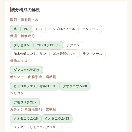
成分構成の解説
溶剤・噴射剤・水
水
PG
ＢＧ
イソプロパノール
エタノール
保湿・補修成分
グリセリン
コレステロール
テアニン
加水分解コンキオリン
加水分解シルク
ラフィノース
植物エキス
ダマスクバラ花水
ポリマー・皮膜形成・増粘剤
ヒドロキシエチルセルロース
クオタニウム-80
シリコン
アモジメチコン
カチオン界面活性剤・柔軟剤
クオタニウム-18
クオタニウム-33
ステアルトリモニウムクロリド