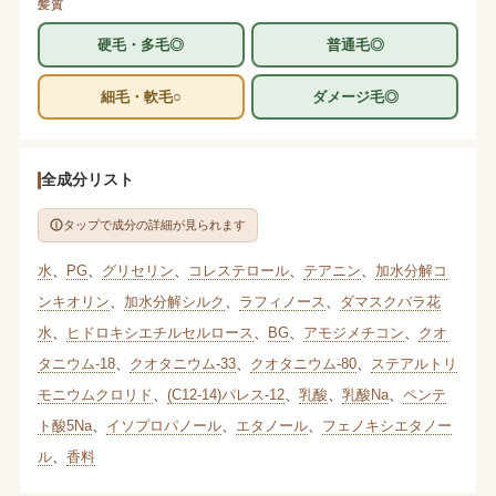
髪質
硬毛・多毛◎
普通毛◎
細毛・軟毛○
ダメージ毛◎
全成分リスト
タップで成分の詳細が見られます
水
、
PG
、
グリセリン
、
コレステロール
、
テアニン
、
加水分解コ
ンキオリン
、
加水分解シルク
、
ラフィノース
、
ダマスクバラ花
水
、
ヒドロキシエチルセルロース
、
BG
、
アモジメチコン
、
クオ
タニウム-18
、
クオタニウム-33
、
クオタニウム-80
、
ステアルトリ
モニウムクロリド
、
(C12-14)パレス-12
、
乳酸
、
乳酸Na
、
ペンテ
ト酸5Na
、
イソプロパノール
、
エタノール
、
フェノキシエタノー
ル
、
香料