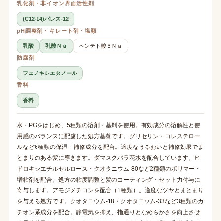
乳化剤・非イオン界面活性剤
(C12-14)パレス-12
pH調整剤・キレート剤・塩類
乳酸
乳酸Ｎａ
ペンテト酸５Ｎａ
防腐剤
フェノキシエタノール
香料
香料
水・PGをはじめ、5種類の溶剤・基剤を使用。有効成分の溶解性と使
用感のバランスに配慮した処方基盤です。グリセリン・コレステロー
ルなど6種類の保湿・補修成分を配合。適度なうるおいと補修効果でま
とまりのある髪に導きます。ダマスクバラ花水を配合しています。ヒ
ドロキシエチルセルロース・クオタニウム-80など2種類のポリマー・
増粘剤を配合。処方の粘度調整と髪のコーティング・セット力付与に
寄与します。アモジメチコンを配合（1種類）。適度なツヤとまとまり
を与える処方です。クオタニウム-18・クオタニウム-33など3種類のカ
チオン系成分を配合。静電気を抑え、指通りとなめらかさを向上させ