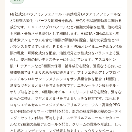
(有効成分)パラアミノフェノール・(有効成分)メタアミノフェノールな
ど5種類の染毛・パーマ反応成分を配合。発色や形状記憶効果に関わる
成分です。ＢＧ・イソプロパノールなど2種類の溶剤を使用。他の成分
を溶解・分散させる基剤として機能します。HEDTA・3Na2水塩・炭
酸水素アンモニウムを含む2種類の調整剤を配合。処方の安定性とpH
バランスを支えています。ＰＥＧ－８・POEオレイルエーテルなど4種
類の乳化・可溶化成分を配合。油性成分と水性成分をバランスよく混
合し、使用感の良いテクスチャーに仕上げています。アスコルビン
酸・L-テアニンなど3種類の保湿・補修成分を配合。適度なうるおいと
補修効果でまとまりのある髪に導きます。アミノエチルアミノプロピ
ルメチルシロキサン・ジメチルシロキサン共重合体を配合（1種類）。
適度なツヤとまとまりを与える処方です。エチルヘキサン酸セチル・
オリブ油をはじめ、4種類のオイル・エモリエント成分を配合。髪をな
めらかに整え、ツヤとまとまりを与えるリッチな処方です。塩化ヒド
ロキシエチルセルロースジメチルジアリルアンモニウム・高重合PEG
など4種類のポリマー・増粘剤を配合。処方の粘度調整と髪のコーティ
ング・セット力付与に寄与します。ステアリルアルコール・セタノー
ルなど2種類の高級アルコールを配合。クリームの骨格を形成し、しっ
とり感とコンディショニング効果を与えます。タウリンをベースにし