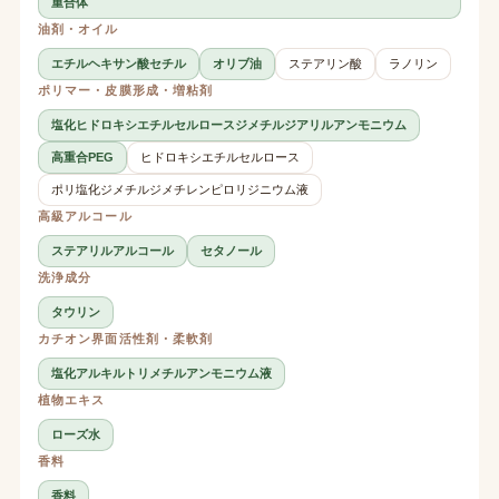
重合体
油剤・オイル
エチルヘキサン酸セチル
オリブ油
ステアリン酸
ラノリン
ポリマー・皮膜形成・増粘剤
塩化ヒドロキシエチルセルロースジメチルジアリルアンモニウム
高重合PEG
ヒドロキシエチルセルロース
ポリ塩化ジメチルジメチレンピロリジニウム液
高級アルコール
ステアリルアルコール
セタノール
洗浄成分
タウリン
カチオン界面活性剤・柔軟剤
塩化アルキルトリメチルアンモニウム液
植物エキス
ローズ水
香料
香料