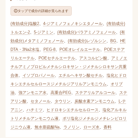
タップで成分の詳細が見られます
(有効成分)塩酸2
、
4-ジアミノフェノキシエタノール
、
(有効成分)
トルエン-2
、
5-ジアミン
、
(有効成分)パラアミノフェノール
、
(有
効成分)メタアミノフェノール
、
(有効成分)レゾルシン
、
BG
、
HE
DTA・3Na2水塩
、
PEG-8
、
POEオレイルエーテル
、
POEステア
リルエーテル
、
POEセチルエーテル
、
アスコルビン酸
、
アミノエ
チルアミノプロピルメチルシロキサン・ジメチルシロキサン共重
合体
、
イソプロパノール
、
エチルヘキサン酸セチル
、
塩化ヒドロ
キシエチルセルロースジメチルジアリルアンモニウム
、
オリブ
油
、
強アンモニア水
、
高重合PEG
、
ステアリルアルコール
、
ステ
アリン酸
、
セタノール
、
タウリン
、
炭酸水素アンモニウム
、
L-テ
アニン
、
ハチミツ
、
ヒドロキシエチルセルロース
、
塩化アルキル
トリメチルアンモニウム液
、
ポリ塩化ジメチルジメチレンピロリ
ジニウム液
、
無水亜硫酸Na
、
ラノリン
、
ローズ水
、
香料