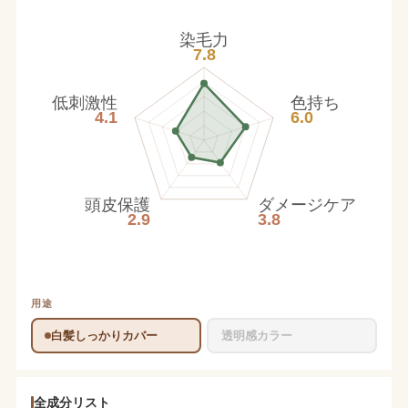
染毛力
7.8
低刺激性
色持ち
4.1
6.0
頭皮保護
ダメージケア
2.9
3.8
用途
白髪しっかりカバー
透明感カラー
全成分リスト