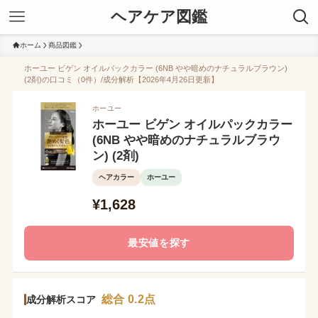
ヘアケア図鑑
ホーム
商品図鑑
ホーユー ビゲン オイルパックカラー (6NB やや暗めのナチュラルブラウン)
(2剤)の口コミ（0件）/成分解析【2026年4月26日更新】
ホーユー
ホーユー ビゲン オイルパックカラー
(6NB やや暗めのナチュラルブラウ
ン) (2剤)
ヘアカラー
ホーユー
¥1,628
最安値を探す
総合 0.2点
成分解析スコア