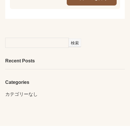
検索
Recent Posts
Categories
カテゴリーなし