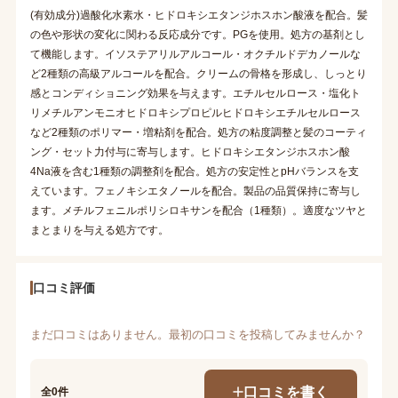
(有効成分)過酸化水素水・ヒドロキシエタンジホスホン酸液を配合。髪
の色や形状の変化に関わる反応成分です。PGを使用。処方の基剤とし
て機能します。イソステアリルアルコール・オクチルドデカノールな
ど2種類の高級アルコールを配合。クリームの骨格を形成し、しっとり
感とコンディショニング効果を与えます。エチルセルロース・塩化ト
リメチルアンモニオヒドロキシプロピルヒドロキシエチルセルロース
など2種類のポリマー・増粘剤を配合。処方の粘度調整と髪のコーティ
ング・セット力付与に寄与します。ヒドロキシエタンジホスホン酸
4Na液を含む1種類の調整剤を配合。処方の安定性とpHバランスを支
えています。フェノキシエタノールを配合。製品の品質保持に寄与し
ます。メチルフェニルポリシロキサンを配合（1種類）。適度なツヤと
まとまりを与える処方です。
口コミ評価
まだ口コミはありません。最初の口コミを投稿してみませんか？
口コミを書く
全0件