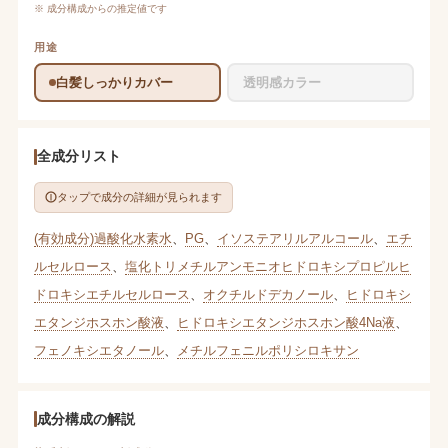
※ 成分構成からの推定値です
用途
白髪しっかりカバー
透明感カラー
全成分リスト
タップで成分の詳細が見られます
(有効成分)過酸化水素水
、
PG
、
イソステアリルアルコール
、
エチ
ルセルロース
、
塩化トリメチルアンモニオヒドロキシプロピルヒ
ドロキシエチルセルロース
、
オクチルドデカノール
、
ヒドロキシ
エタンジホスホン酸液
、
ヒドロキシエタンジホスホン酸4Na液
、
フェノキシエタノール
、
メチルフェニルポリシロキサン
成分構成の解説