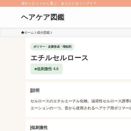
成分と口コミから選ぶ、 あなたに合うヘアケア
ヘアケア図鑑
ホーム
成分図鑑
ポリマー・皮膜形成・増粘剤
エチルセルロース
低刺激性 4.6
説明
セルロースのエチルエーテル化物。油溶性セルロース誘導
エーションの一つ。昔から使用されるヘアケア用ポリマー
低刺激性