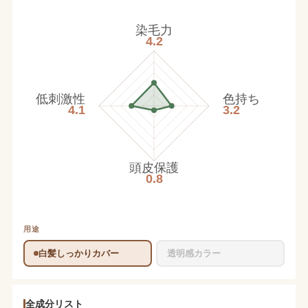
染毛力
4.2
低刺激性
色持ち
4.1
3.2
頭皮保護
0.8
用途
白髪しっかりカバー
透明感カラー
全成分リスト