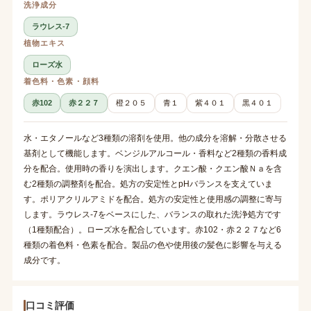
洗浄成分
ラウレス-7
植物エキス
ローズ水
着色料・色素・顔料
赤102
赤２２７
橙２０５
青１
紫４０１
黒４０１
水・エタノールなど3種類の溶剤を使用。他の成分を溶解・分散させる
基剤として機能します。ベンジルアルコール・香料など2種類の香料成
分を配合。使用時の香りを演出します。クエン酸・クエン酸Ｎａを含
む2種類の調整剤を配合。処方の安定性とpHバランスを支えていま
す。ポリアクリルアミドを配合。処方の安定性と使用感の調整に寄与
します。ラウレス-7をベースにした、バランスの取れた洗浄処方です
（1種類配合）。ローズ水を配合しています。赤102・赤２２７など6
種類の着色料・色素を配合。製品の色や使用後の髪色に影響を与える
成分です。
口コミ評価