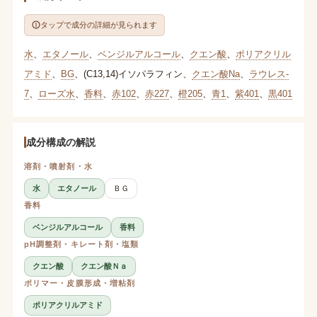
タップで成分の詳細が見られます
水
、
エタノール
、
ベンジルアルコール
、
クエン酸
、
ポリアクリル
アミド
、
BG
、
(C13,14)イソパラフィン
、
クエン酸Na
、
ラウレス-
7
、
ローズ水
、
香料
、
赤102
、
赤227
、
橙205
、
青1
、
紫401
、
黒401
成分構成の解説
溶剤・噴射剤・水
水
エタノール
ＢＧ
香料
ベンジルアルコール
香料
pH調整剤・キレート剤・塩類
クエン酸
クエン酸Ｎａ
ポリマー・皮膜形成・増粘剤
ポリアクリルアミド