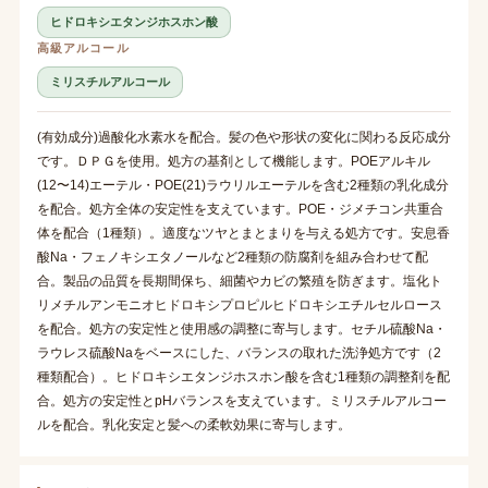
ヒドロキシエタンジホスホン酸
高級アルコール
ミリスチルアルコール
(有効成分)過酸化水素水を配合。髪の色や形状の変化に関わる反応成分
です。ＤＰＧを使用。処方の基剤として機能します。POEアルキル
(12〜14)エーテル・POE(21)ラウリルエーテルを含む2種類の乳化成分
を配合。処方全体の安定性を支えています。POE・ジメチコン共重合
体を配合（1種類）。適度なツヤとまとまりを与える処方です。安息香
酸Na・フェノキシエタノールなど2種類の防腐剤を組み合わせて配
合。製品の品質を長期間保ち、細菌やカビの繁殖を防ぎます。塩化ト
リメチルアンモニオヒドロキシプロピルヒドロキシエチルセルロース
を配合。処方の安定性と使用感の調整に寄与します。セチル硫酸Na・
ラウレス硫酸Naをベースにした、バランスの取れた洗浄処方です（2
種類配合）。ヒドロキシエタンジホスホン酸を含む1種類の調整剤を配
合。処方の安定性とpHバランスを支えています。ミリスチルアルコー
ルを配合。乳化安定と髪への柔軟効果に寄与します。