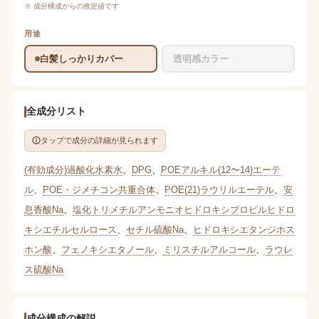
※ 成分構成からの推定値です
用途
白髪しっかりカバー
透明感カラー
全成分リスト
タップで成分の詳細が見られます
(有効成分)過酸化水素水
、
DPG
、
POEアルキル(12〜14)エーテ
ル
、
POE・ジメチコン共重合体
、
POE(21)ラウリルエーテル
、
安
息香酸Na
、
塩化トリメチルアンモニオヒドロキシプロピルヒドロ
キシエチルセルロース
、
セチル硫酸Na
、
ヒドロキシエタンジホス
ホン酸
、
フェノキシエタノール
、
ミリスチルアルコール
、
ラウレ
ス硫酸Na
成分構成の解説