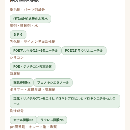
染毛剤・パーマ剤成分
(有効成分)過酸化水素水
溶剤・噴射剤・水
ＤＰＧ
乳化剤・非イオン界面活性剤
POEアルキル(12〜14)エーテル
POE(21)ラウリルエーテル
シリコン
POE・ジメチコン共重合体
防腐剤
安息香酸Na
フェノキシエタノール
ポリマー・皮膜形成・増粘剤
塩化トリメチルアンモニオヒドロキシプロピルヒドロキシエチルセルロ
ース
洗浄成分
セチル硫酸Na
ラウレス硫酸Na
pH調整剤・キレート剤・塩類