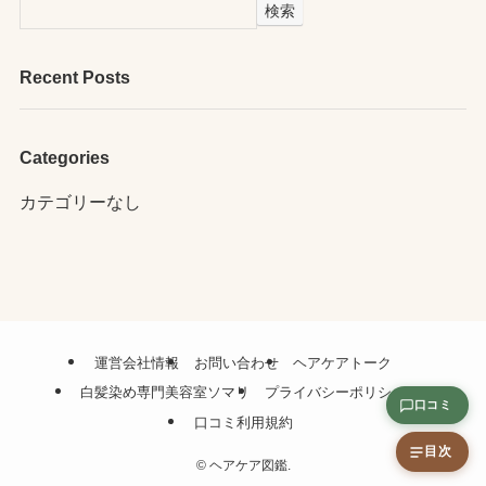
検索
Recent Posts
Categories
カテゴリーなし
運営会社情報
お問い合わせ
ヘアケアトーク
白髪染め専門美容室ソマリ
プライバシーポリシー
口コミ
口コミ利用規約
目次
©
ヘアケア図鑑.