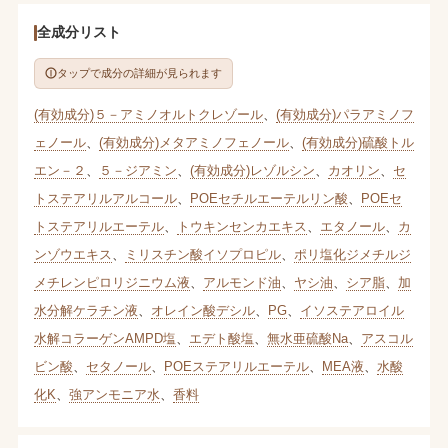
全成分リスト
タップで成分の詳細が見られます
(有効成分)５－アミノオルトクレゾール
、
(有効成分)パラアミノフ
ェノール
、
(有効成分)メタアミノフェノール
、
(有効成分)硫酸トル
エン－２
、
５－ジアミン
、
(有効成分)レゾルシン
、
カオリン
、
セ
トステアリルアルコール
、
POEセチルエーテルリン酸
、
POEセ
トステアリルエーテル
、
トウキンセンカエキス
、
エタノール
、
カ
ンゾウエキス
、
ミリスチン酸イソプロピル
、
ポリ塩化ジメチルジ
メチレンピロリジニウム液
、
アルモンド油
、
ヤシ油
、
シア脂
、
加
水分解ケラチン液
、
オレイン酸デシル
、
PG
、
イソステアロイル
水解コラーゲンAMPD塩
、
エデト酸塩
、
無水亜硫酸Na
、
アスコル
ビン酸
、
セタノール
、
POEステアリルエーテル
、
MEA液
、
水酸
化K
、
強アンモニア水
、
香料