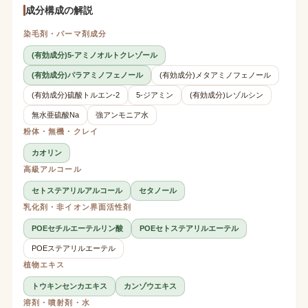
成分構成の解説
染毛剤・パーマ剤成分
(有効成分)5-アミノオルトクレゾール
(有効成分)パラアミノフェノール
(有効成分)メタアミノフェノール
(有効成分)硫酸トルエン-2
5-ジアミン
(有効成分)レゾルシン
無水亜硫酸Na
強アンモニア水
粉体・無機・クレイ
カオリン
高級アルコール
セトステアリルアルコール
セタノール
乳化剤・非イオン界面活性剤
POEセチルエーテルリン酸
POEセトステアリルエーテル
POEステアリルエーテル
植物エキス
トウキンセンカエキス
カンゾウエキス
溶剤・噴射剤・水