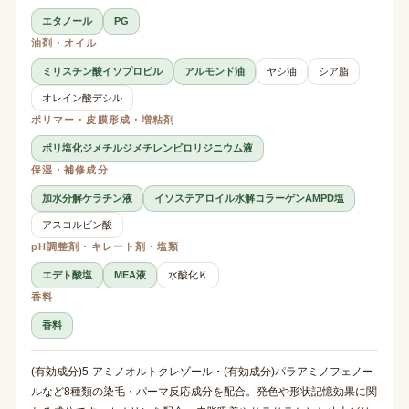
エタノール
PG
油剤・オイル
ミリスチン酸イソプロピル
アルモンド油
ヤシ油
シア脂
オレイン酸デシル
ポリマー・皮膜形成・増粘剤
ポリ塩化ジメチルジメチレンピロリジニウム液
保湿・補修成分
加水分解ケラチン液
イソステアロイル水解コラーゲンAMPD塩
アスコルビン酸
pH調整剤・キレート剤・塩類
エデト酸塩
MEA液
水酸化Ｋ
香料
香料
(有効成分)5-アミノオルトクレゾール・(有効成分)パラアミノフェノー
ルなど8種類の染毛・パーマ反応成分を配合。発色や形状記憶効果に関