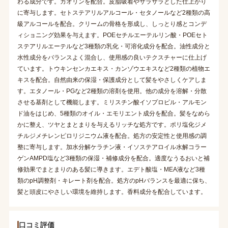
わる成分です。カオリンを配合。皮脂吸着やサラサラとした仕上がり
に寄与します。セトステアリルアルコール・セタノールなど2種類の高
級アルコールを配合。クリームの骨格を形成し、しっとり感とコンデ
ィショニング効果を与えます。POEセチルエーテルリン酸・POEセト
ステアリルエーテルなど3種類の乳化・可溶化成分を配合。油性成分と
水性成分をバランスよく混合し、使用感の良いテクスチャーに仕上げ
ています。トウキンセンカエキス・カンゾウエキスなど2種類の植物エ
キスを配合。自然由来の保湿・保護成分として髪をやさしくケアしま
す。エタノール・PGなど2種類の溶剤を使用。他の成分を溶解・分散
させる基剤として機能します。ミリスチン酸イソプロピル・アルモン
ド油をはじめ、5種類のオイル・エモリエント成分を配合。髪をなめら
かに整え、ツヤとまとまりを与えるリッチな処方です。ポリ塩化ジメ
チルジメチレンピロリジニウム液を配合。処方の安定性と使用感の調
整に寄与します。加水分解ケラチン液・イソステアロイル水解コラー
ゲンAMPD塩など3種類の保湿・補修成分を配合。適度なうるおいと補
修効果でまとまりのある髪に導きます。エデト酸塩・MEA液など3種
類のpH調整剤・キレート剤を配合。処方のpHバランスを最適に保ち、
髪と頭皮にやさしい環境を維持します。香料成分を配合しています。
口コミ評価