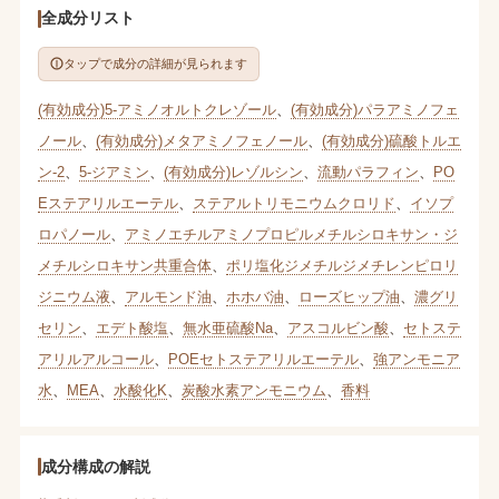
全成分リスト
タップで成分の詳細が見られます
(有効成分)5-アミノオルトクレゾール
、
(有効成分)パラアミノフェ
ノール
、
(有効成分)メタアミノフェノール
、
(有効成分)硫酸トルエ
ン-2
、
5-ジアミン
、
(有効成分)レゾルシン
、
流動パラフィン
、
PO
Eステアリルエーテル
、
ステアルトリモニウムクロリド
、
イソプ
ロパノール
、
アミノエチルアミノプロピルメチルシロキサン・ジ
メチルシロキサン共重合体
、
ポリ塩化ジメチルジメチレンピロリ
ジニウム液
、
アルモンド油
、
ホホバ油
、
ローズヒップ油
、
濃グリ
セリン
、
エデト酸塩
、
無水亜硫酸Na
、
アスコルビン酸
、
セトステ
アリルアルコール
、
POEセトステアリルエーテル
、
強アンモニア
水
、
MEA
、
水酸化K
、
炭酸水素アンモニウム
、
香料
成分構成の解説