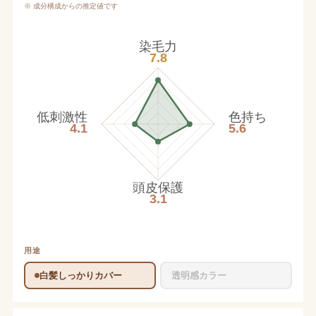
※ 成分構成からの推定値です
染毛力
7.8
低刺激性
色持ち
4.1
5.6
頭皮保護
3.1
用途
白髪しっかりカバー
透明感カラー