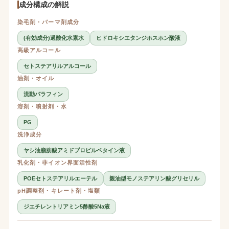
成分構成の解説
染毛剤・パーマ剤成分
(有効成分)過酸化水素水
ヒドロキシエタンジホスホン酸液
高級アルコール
セトステアリルアルコール
油剤・オイル
流動パラフィン
溶剤・噴射剤・水
PG
洗浄成分
ヤシ油脂肪酸アミドプロピルベタイン液
乳化剤・非イオン界面活性剤
POEセトステアリルエーテル
親油型モノステアリン酸グリセリル
pH調整剤・キレート剤・塩類
ジエチレントリアミン5酢酸5Na液