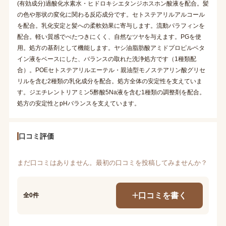
(有効成分)過酸化水素水・ヒドロキシエタンジホスホン酸液を配合。髪
の色や形状の変化に関わる反応成分です。セトステアリルアルコール
を配合。乳化安定と髪への柔軟効果に寄与します。流動パラフィンを
配合。軽い質感でべたつきにくく、自然なツヤを与えます。PGを使
用。処方の基剤として機能します。ヤシ油脂肪酸アミドプロピルベタ
イン液をベースにした、バランスの取れた洗浄処方です（1種類配
合）。POEセトステアリルエーテル・親油型モノステアリン酸グリセ
リルを含む2種類の乳化成分を配合。処方全体の安定性を支えていま
す。ジエチレントリアミン5酢酸5Na液を含む1種類の調整剤を配合。
処方の安定性とpHバランスを支えています。
口コミ評価
まだ口コミはありません。最初の口コミを投稿してみませんか？
口コミを書く
全0件