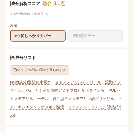
総合 0.1点
成分解析スコア
※ 成分構成からの推定値です
用途
白髪しっかりカバー
透明感カラー
全成分リスト
タップで成分の詳細が見られます
(有効成分)過酸化水素水
、
セトステアリルアルコール
、
流動パラ
フィン
、
PG
、
ヤシ油脂肪酸アミドプロピルベタイン液
、
POEセ
トステアリルエーテル
、
親油型モノステアリン酸グリセリル
、
ヒ
ドロキシエタンジホスホン酸液
、
ジエチレントリアミン5酢酸5N
a液