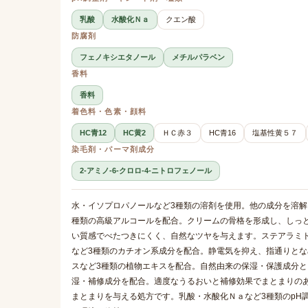
乳酸
水酸化Ｎａ
クエン酸
防腐剤
フェノキシエタノール
メチルパラベン
香料
香料
着色料・色素・顔料
HC青12
HC黄2
ＨＣ赤３
HC青16
塩基性黄５７
染毛剤・パーマ剤成分
2-アミノ-6-クロロ-4-ニトロフェノール
水・イソプロパノールなど3種類の溶剤を使用。他の成分を溶解
種類の高級アルコールを配合。クリームの骨格を形成し、しっ
い質感でべたつきにくく、自然なツヤを与えます。ステアラミ
など3種類のカチオン系成分を配合。静電気を抑え、指通りと
スなど3種類の植物エキスを配合。自然由来の保湿・保護成分と
湿・補修成分を配合。適度なうるおいと補修効果でまとまりの
まとまりを与える処方です。乳酸・水酸化Ｎａなど3種類のpH