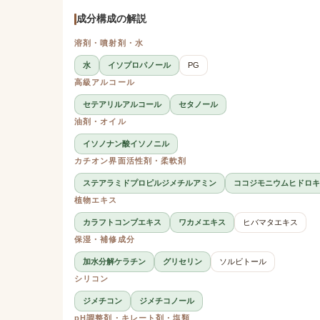
成分構成の解説
溶剤・噴射剤・水
水
イソプロパノール
PG
高級アルコール
セテアリルアルコール
セタノール
油剤・オイル
イソノナン酸イソノニル
カチオン界面活性剤・柔軟剤
ステアラミドプロピルジメチルアミン
ココジモニウムヒドロキ
植物エキス
カラフトコンブエキス
ワカメエキス
ヒバマタエキス
保湿・補修成分
加水分解ケラチン
グリセリン
ソルビトール
シリコン
ジメチコン
ジメチコノール
pH調整剤・キレート剤・塩類