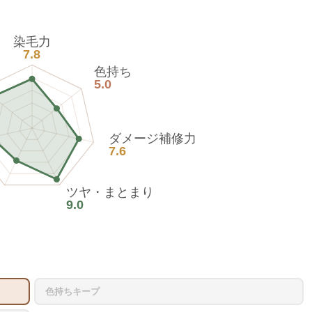
染毛力
7.8
色持ち
5.0
ダメージ補修力
7.6
ツヤ・まとまり
9.0
色持ちキープ