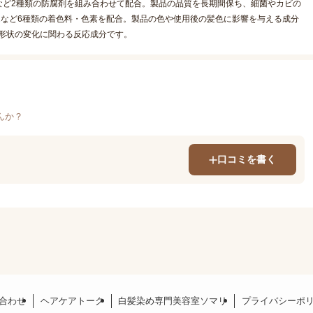
など2種類の防腐剤を組み合わせて配合。製品の品質を長期間保ち、細菌やカビの
黄2など6種類の着色料・色素を配合。製品の色や使用後の髪色に影響を与える成分
色や形状の変化に関わる反応成分です。
んか？
口コミを書く
合わせ
ヘアケアトーク
白髪染め専門美容室ソマリ
プライバシーポ