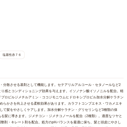
塩基性赤７６
・分散させる基剤として機能します。セテアリルアルコール・セタノールなど2
とり感とコンディショニング効果を与えます。イソノナン酸イソノニルを配合。軽
ドプロピルジメチルアミン・ココジモニウムヒドロキシプロピル加水分解ケラチン
なめらかさを向上させる柔軟効果があります。カラフトコンブエキス・ワカメエキ
して髪をやさしくケアします。加水分解ケラチン・グリセリンなど3種類の保
ある髪に導きます。ジメチコン・ジメチコノールを配合（2種類）。適度なツヤと
調整剤・キレート剤を配合。処方のpHバランスを最適に保ち、髪と頭皮にやさし