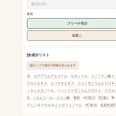
黄ばみ消し
髪質
ブリーチ毛◎
黒髪△
全成分リスト
タップで成分の詳細が見られます
水
、
セテアリルアルコール
、
セタノール
、
イソノナン酸イ
ワカメエキス
、
ヒバマタエキス
、
ココジモニウムヒドロキ
ノキシエタノール
、
ベヘントリモニウムクロリド
、
メチル
G
、
ソルビトール
、
クエン酸
、
香料
、
HC青12
、
HC黄2
、
N
アミノ-6-クロロ-4-ニトロフェノール
、
HC青16
、
塩基性黄5