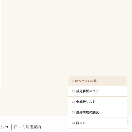
このページの内容
成分解析スコア
↓
01
全成分リスト
↓
02
成分構成の解説
↓
03
口コミ
口コミ
↓
04
リシー
口コミ利用規約