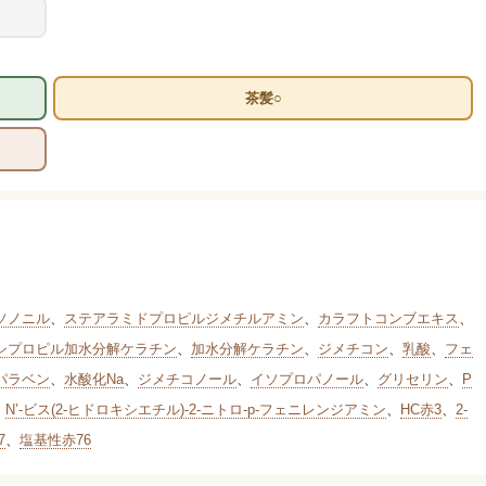
茶髪○
ソノニル
、
ステアラミドプロピルジメチルアミン
、
カラフトコンブエキス
、
シプロピル加水分解ケラチン
、
加水分解ケラチン
、
ジメチコン
、
乳酸
、
フェ
パラベン
、
水酸化Na
、
ジメチコノール
、
イソプロパノール
、
グリセリン
、
P
、
N’-ビス(2-ヒドロキシエチル)-2-ニトロ-p-フェニレンジアミン
、
HC赤3
、
2-
7
、
塩基性赤76