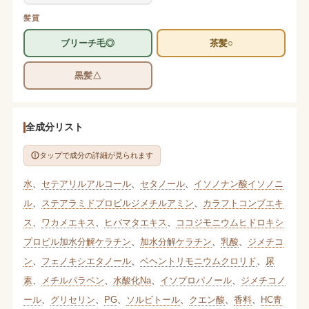
髪質
ブリーチ毛◎
茶髪○
黒髪△
全成分リスト
タップで成分の詳細が見られます
水
、
セテアリルアルコール
、
セタノール
、
イソノナン酸イソノニ
ル
、
ステアラミドプロピルジメチルアミン
、
カラフトコンブエキ
ス
、
ワカメエキス
、
ヒバマタエキス
、
ココジモニウムヒドロキシ
プロピル加水分解ケラチン
、
加水分解ケラチン
、
乳酸
、
ジメチコ
ン
、
フェノキシエタノール
、
ベヘントリモニウムクロリド
、
尿
素
、
メチルパラベン
、
水酸化Na
、
イソプロパノール
、
ジメチコノ
ール
、
グリセリン
、
PG
、
ソルビトール
、
クエン酸
、
香料
、
HC青