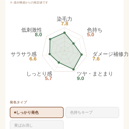
※ 成分構成からの推定値です
染毛力
7.8
低刺激性
色持ち
8.0
5.0
サラサラ感
ダメージ補修力
6.6
7.6
しっとり感
ツヤ・まとまり
5.7
9.0
発色タイプ
しっかり発色
色持ちキープ
黄ばみ消し