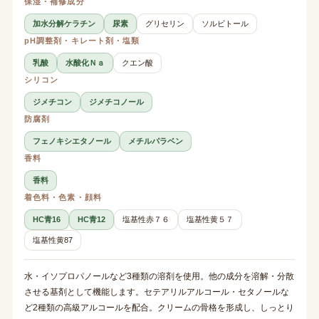
保湿・補修成分
加水分解ケラチン
尿素
グリセリン
ソルビトール
pH調整剤・キレート剤・塩類
乳酸
水酸化Ｎａ
クエン酸
シリコン
ジメチコン
ジメチコノール
防腐剤
フェノキシエタノール
メチルパラベン
香料
香料
着色料・色素・顔料
HC青16
HC青12
塩基性赤７６
塩基性黄５７
塩基性黄87
水・イソプロパノールなど3種類の溶剤を使用。他の成分を溶解・分散
させる基剤として機能します。セテアリルアルコール・セタノールな
ど2種類の高級アルコールを配合。クリームの骨格を形成し、しっとり