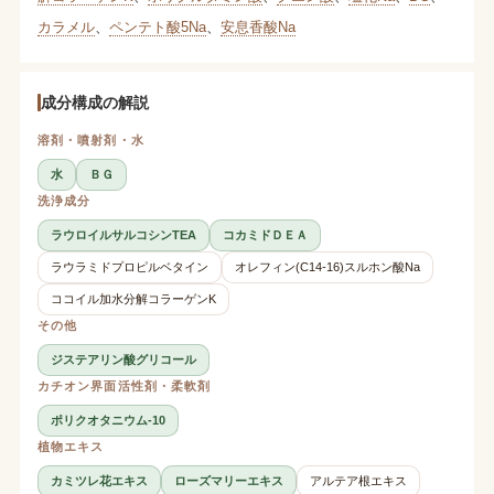
カラメル
、
ペンテト酸5Na
、
安息香酸Na
成分構成の解説
溶剤・噴射剤・水
水
ＢＧ
洗浄成分
ラウロイルサルコシンTEA
コカミドＤＥＡ
ラウラミドプロピルベタイン
オレフィン(C14-16)スルホン酸Na
ココイル加水分解コラーゲンK
その他
ジステアリン酸グリコール
カチオン界面活性剤・柔軟剤
ポリクオタニウム-10
植物エキス
カミツレ花エキス
ローズマリーエキス
アルテア根エキス