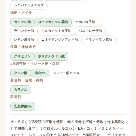
シロバナワタエキス
油剤・オイル
カミツレ油
ローマカミツレ花油
ホホバ種子油
ラベンダー油
ベルガモット果実油
パルマローザ油
レモン果皮油
ニオイテンジクアオイ油
イランイラン花油
保湿・補修成分
グリセリン
ポリグルタミン酸
pH調整剤・キレート剤・塩類
クエン酸
塩化Na
ペンテト酸５Ｎａ
着色料・色素・顔料
カラメル
防腐剤
安息香酸Na
水・ＢＧなど2種類の溶剤を使用。他の成分を溶解・分散させる基剤と
して機能します。ラウロイルサルコシンTEA・コカミドＤＥＡをベー
スにした、バランスの取れた洗浄処方です（5種類配合）。ポリクオタ