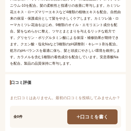
ニウム-10を配合。髪の柔軟性と指通りの改善に寄与します。カミツレ
花エキス・ローズマリーエキスなど4種類の植物エキスを配合。自然由
来の保湿・保護成分として髪をやさしくケアします。カミツレ油・ロ
ーマカミツレ花油をはじめ、9種類のオイル・エモリエント成分を配
合。髪をなめらかに整え、ツヤとまとまりを与えるリッチな処方で
す。グリセリン・ポリグルタミン酸による保湿・補修効果が期待でき
ます。クエン酸・塩化Naなど3種類のpH調整剤・キレート剤を配合。
処方のpHバランスを最適に保ち、髪と頭皮にやさしい環境を維持しま
す。カラメルを含む1種類の着色成分を配合しています。安息香酸Na
を配合。製品の品質保持に寄与します。
口コミ評価
まだ口コミはありません。最初の口コミを投稿してみませんか？
口コミを書く
全0件