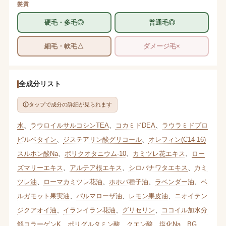
髪質
硬毛・多毛◎
普通毛◎
細毛・軟毛△
ダメージ毛×
全成分リスト
タップで成分の詳細が見られます
水
、
ラウロイルサルコシンTEA
、
コカミドDEA
、
ラウラミドプロ
ピルベタイン
、
ジステアリン酸グリコール
、
オレフィン(C14-16)
スルホン酸Na
、
ポリクオタニウム-10
、
カミツレ花エキス
、
ロー
ズマリーエキス
、
アルテア根エキス
、
シロバナワタエキス
、
カミ
ツレ油
、
ローマカミツレ花油
、
ホホバ種子油
、
ラベンダー油
、
ベ
ルガモット果実油
、
パルマローザ油
、
レモン果皮油
、
ニオイテン
ジクアオイ油
、
イランイラン花油
、
グリセリン
、
ココイル加水分
解コラーゲンK
、
ポリグルタミン酸
、
クエン酸
、
塩化Na
、
BG
、