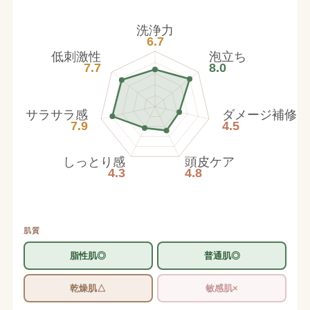
洗浄力
6.7
低刺激性
泡立ち
7.7
8.0
サラサラ感
ダメージ補修
7.9
4.5
しっとり感
頭皮ケア
4.3
4.8
肌質
脂性肌◎
普通肌◎
乾燥肌△
敏感肌×