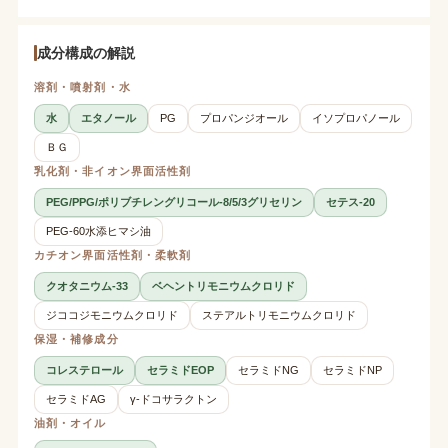
成分構成の解説
溶剤・噴射剤・水
水
エタノール
PG
プロパンジオール
イソプロパノール
ＢＧ
乳化剤・非イオン界面活性剤
PEG/PPG/ポリブチレングリコール-8/5/3グリセリン
セテス-20
PEG-60水添ヒマシ油
カチオン界面活性剤・柔軟剤
クオタニウム-33
ベヘントリモニウムクロリド
ジココジモニウムクロリド
ステアルトリモニウムクロリド
保湿・補修成分
コレステロール
セラミドEOP
セラミドNG
セラミドNP
セラミドAG
γ-ドコサラクトン
油剤・オイル