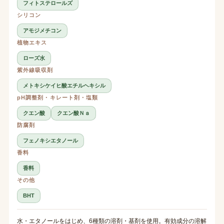
フィトステロールズ
シリコン
アモジメチコン
植物エキス
ローズ水
紫外線吸収剤
メトキシケイヒ酸エチルヘキシル
pH調整剤・キレート剤・塩類
クエン酸
クエン酸Ｎａ
防腐剤
フェノキシエタノール
香料
香料
その他
BHT
水・エタノールをはじめ、6種類の溶剤・基剤を使用。有効成分の溶解