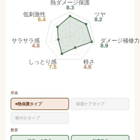
熱ダメージ保護
8.3
低刺激性
ツヤ
6.4
8.2
サラサラ感
ダメージ補修力
4.8
8.9
しっとり感
軽さ
7.5
4.8
用途
熱保護タイプ
保湿ケアタイプ
軽やかタイプ
髪質