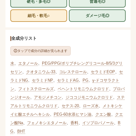
硬毛・多毛◎
普通毛◎
細毛・軟毛○
ダメージ毛◎
全成分リスト
タップで成分の詳細が見られます
水
、
エタノール
、
PEG/PPG/ポリブチレングリコール-8/5/3グリ
セリン
、
クオタニウム-33
、
コレステロール
、
セラミドEOP
、
セ
ラミドNG
、
セラミドNP
、
セラミドAG
、
PG
、
γ-ドコサラクト
ン
、
フィトステロールズ
、
ベヘントリモニウムクロリド
、
プロパ
ンジオール
、
アモジメチコン
、
ジココジモニウムクロリド
、
ステ
アルトリモニウムクロリド
、
セテス-20
、
ローズ水
、
メトキシケ
イヒ酸エチルヘキシル
、
PEG-60水添ヒマシ油
、
クエン酸
、
クエ
ン酸Na
、
フェノキシエタノール
、
香料
、
イソプロパノール
、
B
G
、
BHT