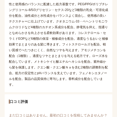
性と使用感のバランスに配慮した処方基盤です。PEG/PPG/ポリブチレ
ングリコール-8/5/3グリセリン・セテス-20など3種類の乳化・可溶化成
分を配合。油性成分と水性成分をバランスよく混合し、使用感の良い
テクスチャーに仕上げています。クオタニウム-33・ベヘントリモニウ
ムクロリドなど4種類のカチオン系成分を配合。静電気を抑え、指通り
となめらかさを向上させる柔軟効果があります。コレステロール・セ
ラミドEOPなど6種類の保湿・補修成分を配合。適度なうるおいと補修
効果でまとまりのある髪に導きます。フィトステロールズを配合。軽
い質感でべたつきにくく、自然なツヤを与えます。アモジメチコンを
配合（1種類）。適度なツヤとまとまりを与える処方です。ローズ水を
配合しています。メトキシケイヒ酸エチルヘキシルを配合。紫外線か
ら髪を保護します。クエン酸・クエン酸Ｎａを含む2種類の調整剤を配
合。処方の安定性とpHバランスを支えています。フェノキシエタノー
ルを配合。製品の品質保持に寄与します。香料成分を配合していま
す。
口コミ評価
まだ口コミはありません。最初の口コミを投稿してみませんか？