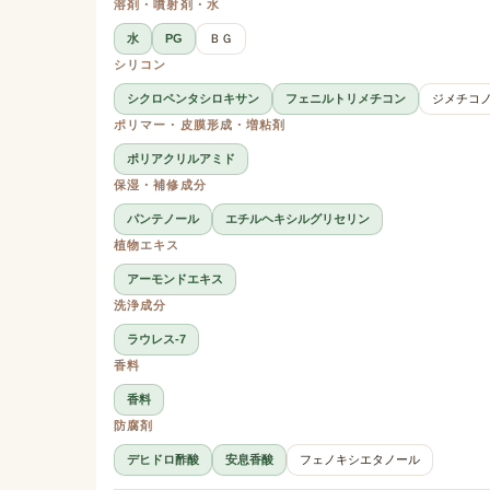
溶剤・噴射剤・水
水
PG
ＢＧ
シリコン
シクロペンタシロキサン
フェニルトリメチコン
ジメチコ
ポリマー・皮膜形成・増粘剤
ポリアクリルアミド
保湿・補修成分
パンテノール
エチルヘキシルグリセリン
植物エキス
アーモンドエキス
洗浄成分
ラウレス-7
香料
香料
防腐剤
デヒドロ酢酸
安息香酸
フェノキシエタノール