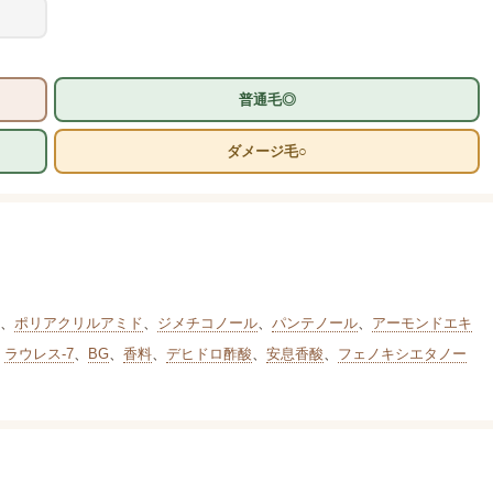
普通毛◎
ダメージ毛○
、
ポリアクリルアミド
、
ジメチコノール
、
パンテノール
、
アーモンドエキ
、
ラウレス-7
、
BG
、
香料
、
デヒドロ酢酸
、
安息香酸
、
フェノキシエタノー