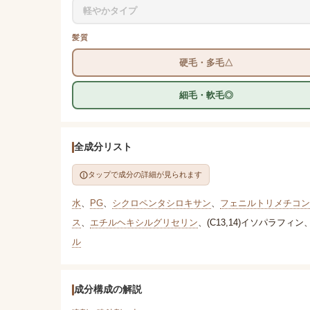
軽やかタイプ
髪質
硬毛・多毛△
細毛・軟毛◎
全成分リスト
タップで成分の詳細が見られます
水
、
PG
、
シクロペンタシロキサン
、
フェニルトリメチコン
ス
、
エチルヘキシルグリセリン
、
(C13,14)イソパラフィン
ル
成分構成の解説