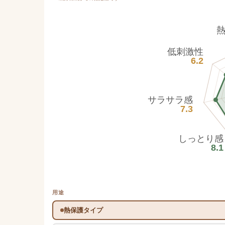
低刺激性
6.2
サラサラ感
7.3
しっとり感
8.1
用途
熱保護タイプ