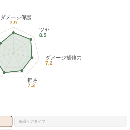
熱ダメージ保護
7.9
ツヤ
8.5
ダメージ補修力
7.2
軽さ
7.3
保湿ケアタイプ