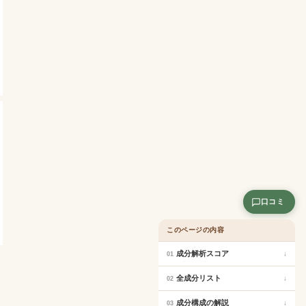
口コミ
このページの内容
成分解析スコア
↓
01
全成分リスト
↓
02
成分構成の解説
↓
03