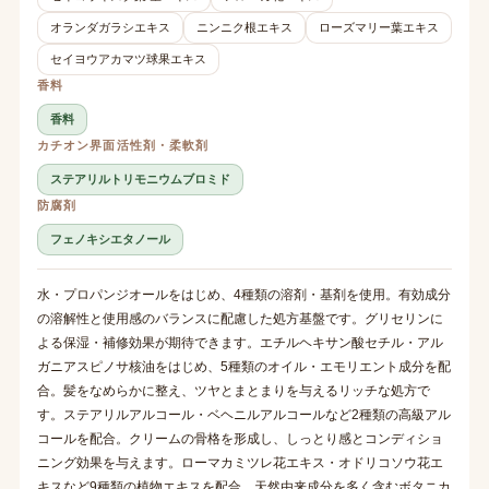
オランダガラシエキス
ニンニク根エキス
ローズマリー葉エキス
セイヨウアカマツ球果エキス
香料
香料
カチオン界面活性剤・柔軟剤
ステアリルトリモニウムブロミド
防腐剤
フェノキシエタノール
水・プロパンジオールをはじめ、4種類の溶剤・基剤を使用。有効成分
の溶解性と使用感のバランスに配慮した処方基盤です。グリセリンに
よる保湿・補修効果が期待できます。エチルヘキサン酸セチル・アル
ガニアスピノサ核油をはじめ、5種類のオイル・エモリエント成分を配
合。髪をなめらかに整え、ツヤとまとまりを与えるリッチな処方で
す。ステアリルアルコール・ベヘニルアルコールなど2種類の高級アル
コールを配合。クリームの骨格を形成し、しっとり感とコンディショ
ニング効果を与えます。ローマカミツレ花エキス・オドリコソウ花エ
キスなど9種類の植物エキスを配合。天然由来成分を多く含むボタニカ