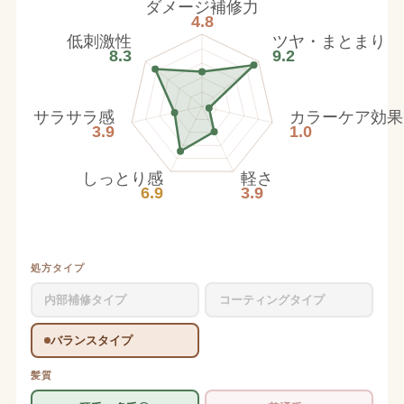
ダメージ補修力
4.8
低刺激性
ツヤ・まとまり
8.3
9.2
サラサラ感
カラーケア効果
3.9
1.0
しっとり感
軽さ
6.9
3.9
処方タイプ
内部補修タイプ
コーティングタイプ
バランスタイプ
髪質