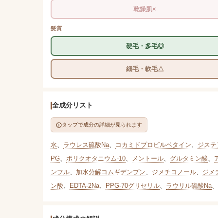
乾燥肌×
髪質
硬毛・多毛◎
細毛・軟毛△
全成分リスト
タップで成分の詳細が見られます
水
、
ラウレス硫酸Na
、
コカミドプロピルベタイン
、
ジステ
PG
、
ポリクオタニウム-10
、
メントール
、
グルタミン酸
、
ンフル
、
加水分解コムギデンプン
、
ジメチコノール
、
ジメ
ン酸
、
EDTA-2Na
、
PPG-70グリセリル
、
ラウリル硫酸Na
、