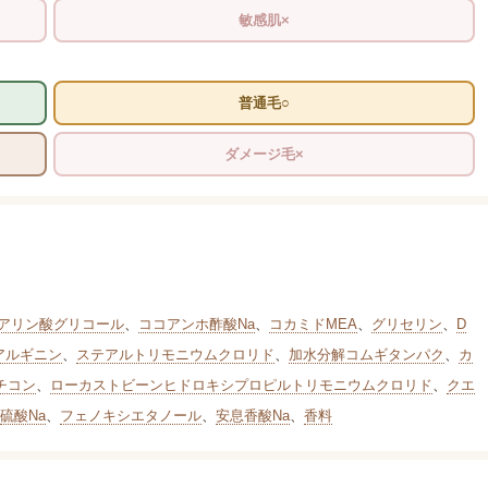
敏感肌×
普通毛○
ダメージ毛×
アリン酸グリコール
、
ココアンホ酢酸Na
、
コカミドMEA
、
グリセリン
、
D
アルギニン
、
ステアルトリモニウムクロリド
、
加水分解コムギタンパク
、
カ
チコン
、
ローカストビーンヒドロキシプロピルトリモニウムクロリド
、
クエ
硫酸Na
、
フェノキシエタノール
、
安息香酸Na
、
香料