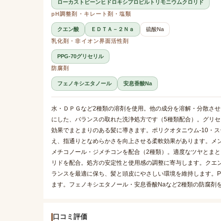
ローカストビーンヒドロキシプロピルトリモニウムクロリド
pH調整剤・キレート剤・塩類
クエン酸
ＥＤＴＡ－２Ｎａ
硫酸Na
乳化剤・非イオン界面活性剤
PPG-70グリセリル
防腐剤
フェノキシエタノール
安息香酸Na
水・ＤＰＧなど2種類の溶剤を使用。他の成分を溶解・分散させ
にした、バランスの取れた洗浄処方です（5種類配合）。グリセ
効果でまとまりのある髪に導きます。ポリクオタニウム-10・
え、指通りとなめらかさを向上させる柔軟効果があります。メ
メチコノール・ジメチコンを配合（2種類）。適度なツヤとま
リドを配合。処方の安定性と使用感の調整に寄与します。クエン
ランスを最適に保ち、髪と頭皮にやさしい環境を維持します。P
ます。フェノキシエタノール・安息香酸Naなど2種類の防腐剤
口コミ評価