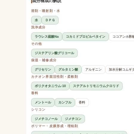
成分構成の解説
溶剤・噴射剤・水
水
ＤＰＧ
洗浄成分
ラウレス硫酸Na
コカミドプロピルベタイン
ココアンホ酢酸
その他
ジステアリン酸グリコール
保湿・補修成分
グリセリン
グルタミン酸
アルギニン
加水分解コムギ
カチオン界面活性剤・柔軟剤
ポリクオタニウム-10
ステアルトリモニウムクロリド
香料
メントール
カンフル
香料
シリコン
ジメチコノール
ジメチコン
ポリマー・皮膜形成・増粘剤