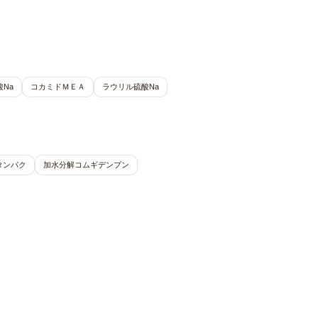
Na
コカミドＭＥＡ
ラウリル硫酸Na
タンパク
加水分解コムギデンプン