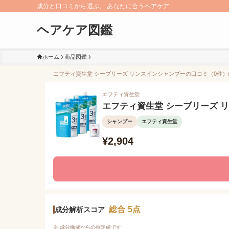
成分と口コミから選ぶ、 あなたに合うヘアケア
ヘアケア図鑑
ホーム
商品図鑑
エフティ資生堂 シーブリーズ リンスインシャンプーの口コミ（0件）/成
エフティ資生堂
エフティ資生堂 シーブリーズ 
シャンプー
エフティ資生堂
¥2,904
総合 5点
成分解析スコア
※ 成分構成からの推定値です