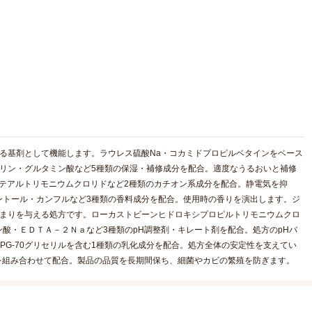
る基剤として機能します。ラウレス硫酸Na・コカミドプロピルベタインをベース
リン・グルタミン酸など5種類の保湿・補修成分を配合。適度なうるおいと補修
ステアルトリモニウムクロリドなど2種類のカチオン系成分を配合。静電気を抑
ントール・カンフルなど3種類の香料成分を配合。使用時の香りを演出します。ジ
とまりを与える処方です。ローカストビーンヒドロキシプロピルトリモニウムクロ
酸・ＥＤＴＡ－２Ｎａなど3種類のpH調整剤・キレート剤を配合。処方のpHバ
PG-70グリセリルを含む1種類の乳化成分を配合。処方全体の安定性を支えてい
を組み合わせて配合。製品の品質を長期間保ち、細菌やカビの繁殖を防ぎます。