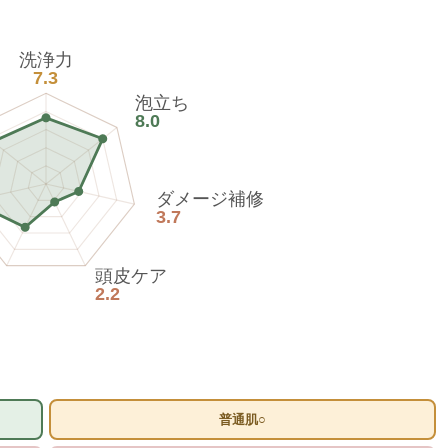
洗浄力
7.3
泡立ち
8.0
ダメージ補修
3.7
頭皮ケア
2.2
普通肌○