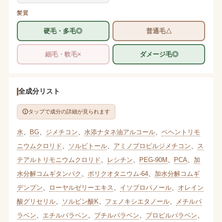
髪質
硬毛・多毛◎
普通毛△
細毛・軟毛×
ダメージ毛◎
全成分リスト
タップで成分の詳細が見られます
水
、
BG
、
ジメチコン
、
水添ナタネ油アルコール
、
ベヘントリモ
ニウムクロリド
、
ソルビトール
、
アミノプロピルジメチコン
、
ス
テアルトリモニウムクロリド
、
レシチン
、
PEG-90M
、
PCA
、
加
水分解コムギタンパク
、
ポリクオタニウム-64
、
加水分解コムギ
デンプン
、
ローヤルゼリーエキス
、
イソプロパノール
、
オレイン
酸グリセリル
、
ソルビン酸K
、
フェノキシエタノール
、
メチルパ
ラベン
、
エチルパラベン
、
ブチルパラベン
、
プロピルパラベン
、