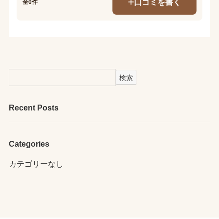
口コミを書く
全0件
検索
Recent Posts
Categories
カテゴリーなし