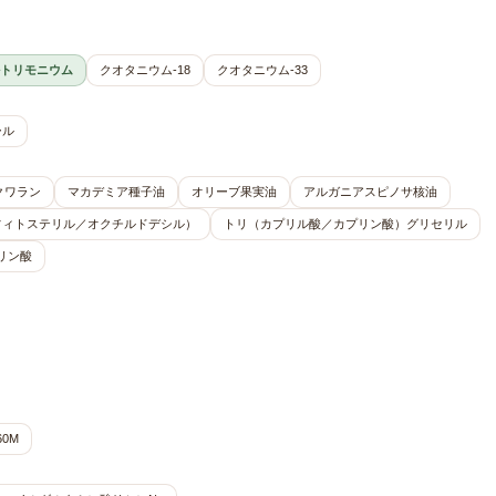
トリモニウム
クオタニウム-18
クオタニウム-33
ール
クワラン
マカデミア種子油
オリーブ果実油
アルガニアスピノサ核油
フィトステリル／オクチルドデシル）
トリ（カプリル酸／カプリン酸）グリセリル
リン酸
60M