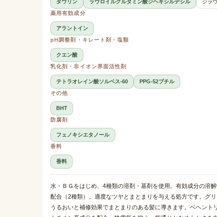
タウリン
ラウロイルグルタミン酸ジヘキシルデシル
ジラ
薬用有効成分
アラントイン
pH調整剤・キレート剤・塩類
クエン酸
乳化剤・非イオン界面活性剤
テトラオレイン酸ソルベス-60
PPG-52ブチル
その他
BHT
防腐剤
フェノキシエタノール
香料
香料
水・ＢＧをはじめ、4種類の溶剤・基剤を使用。有効成分の溶
配合（2種類）。適度なツヤとまとまりを与える処方です。グリ
うるおいと補修効果でまとまりのある髪に導きます。ベヘント