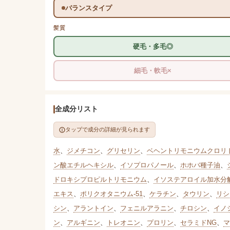
バランスタイプ
髪質
硬毛・多毛◎
細毛・軟毛×
全成分リスト
タップで成分の詳細が見られます
水
、
ジメチコン
、
グリセリン
、
ベヘントリモニウムクロリ
ン酸エチルヘキシル
、
イソプロパノール
、
ホホバ種子油
、
ドロキシプロピルトリモニウム
、
イソステアロイル加水分
エキス
、
ポリクオタニウム-51
、
ケラチン
、
タウリン
、
リシ
シン
、
アラントイン
、
フェニルアラニン
、
チロシン
、
イノ
ン
、
アルギニン
、
トレオニン
、
プロリン
、
セラミドNG
、
マ