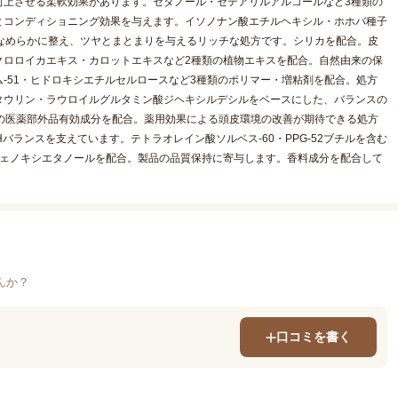
向上させる柔軟効果があります。セタノール・セテアリルアルコールなど3種類の
とコンディショニング効果を与えます。イソノナン酸エチルヘキシル・ホホバ種子
なめらかに整え、ツヤとまとまりを与えるリッチな処方です。シリカを配合。皮
クロロイカエキス・カロットエキスなど2種類の植物エキスを配合。自然由来の保
-51・ヒドロキシエチルセルロースなど3種類のポリマー・増粘剤を配合。処方
タウリン・ラウロイルグルタミン酸ジヘキシルデシルをベースにした、バランスの
の医薬部外品有効成分を配合。薬用効果による頭皮環境の改善が期待できる処方
バランスを支えています。テトラオレイン酸ソルベス-60・PPG-52ブチルを含む
フェノキシエタノールを配合。製品の品質保持に寄与します。香料成分を配合して
んか？
口コミを書く