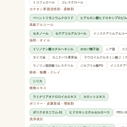
トコフェロール
コレステロール
カチオン界面活性剤・柔軟剤
ベヘントリモニウムクロリド
ヒアルロン酸ヒドロキシプロピル
高級アルコール
セタノール
セテアリルアルコール
イソステアリルアルコ
油剤・オイル
イソノナン酸エチルヘキシル
ホホバ種子油
シア脂
ス
ダイズ油
カニナバラ果実油
ラウロイルグルタミン酸ジ（
ラノリン脂肪酸コレステリル
ジカプリル酸PG
イソステア
粉体・無機・クレイ
シリカ
植物エキス
ラミナリアオクロロイカエキス
カロットエキス
ポリマー・皮膜形成・増粘剤
ポリクオタニウム-51
ヒドロキシエチルセルロース
PEG-1
洗浄成分