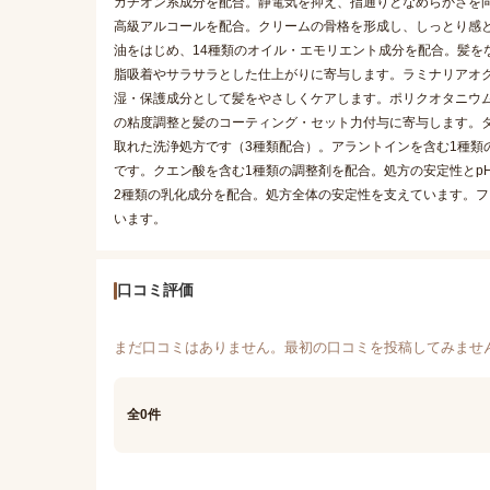
カチオン系成分を配合。静電気を抑え、指通りとなめらかさを
高級アルコールを配合。クリームの骨格を形成し、しっとり感
油をはじめ、14種類のオイル・エモリエント成分を配合。髪を
脂吸着やサラサラとした仕上がりに寄与します。ラミナリアオ
湿・保護成分として髪をやさしくケアします。ポリクオタニウム
の粘度調整と髪のコーティング・セット力付与に寄与します。
取れた洗浄処方です（3種類配合）。アラントインを含む1種類
です。クエン酸を含む1種類の調整剤を配合。処方の安定性とpH
2種類の乳化成分を配合。処方全体の安定性を支えています。
います。
口コミ評価
まだ口コミはありません。最初の口コミを投稿してみませ
全0件