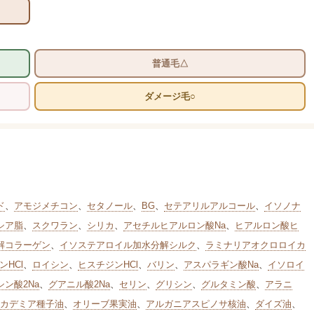
普通毛△
ダメージ毛○
ド
、
アモジメチコン
、
セタノール
、
BG
、
セテアリルアルコール
、
イソノナ
シア脂
、
スクワラン
、
シリカ
、
アセチルヒアルロン酸Na
、
ヒアルロン酸ヒ
解コラーゲン
、
イソステアロイル加水分解シルク
、
ラミナリアオクロロイカ
ンHCl
、
ロイシン
、
ヒスチジンHCl
、
バリン
、
アスパラギン酸Na
、
イソロイ
シン酸2Na
、
グアニル酸2Na
、
セリン
、
グリシン
、
グルタミン酸
、
アラニ
カデミア種子油
、
オリーブ果実油
、
アルガニアスピノサ核油
、
ダイズ油
、