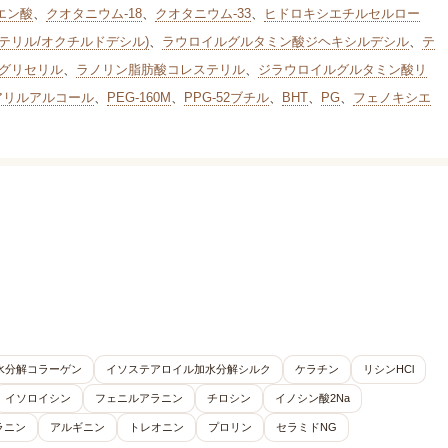
エン酸
、
クオタニウム-18
、
クオタニウム-33
、
ヒドロキシエチルセルロー
テリル/オクチルドデシル)
、
ラウロイルグルタミン酸ジヘキシルデシル
、
テ
)グリセリル
、
ラノリン脂肪酸コレステリル
、
ジラウロイルグルタミン酸リ
アリルアルコール
、
PEG-160M
、
PPG-52ブチル
、
BHT
、
PG
、
フェノキシエ
水分解コラーゲン
イソステアロイル加水分解シルク
ケラチン
リシンHCl
イソロイシン
フェニルアラニン
チロシン
イノシン酸2Na
ラニン
アルギニン
トレオニン
プロリン
セラミドNG