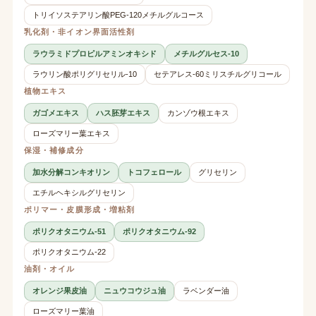
トリイソステアリン酸PEG-120メチルグルコース
乳化剤・非イオン界面活性剤
ラウラミドプロピルアミンオキシド
メチルグルセス-10
ラウリン酸ポリグリセリル-10
セテアレス-60ミリスチルグリコール
植物エキス
ガゴメエキス
ハス胚芽エキス
カンゾウ根エキス
ローズマリー葉エキス
保湿・補修成分
加水分解コンキオリン
トコフェロール
グリセリン
エチルヘキシルグリセリン
ポリマー・皮膜形成・増粘剤
ポリクオタニウム-51
ポリクオタニウム-92
ポリクオタニウム-22
油剤・オイル
オレンジ果皮油
ニュウコウジュ油
ラベンダー油
ローズマリー葉油