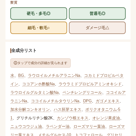
髪質
硬毛・多毛◎
普通毛◎
細毛・軟毛○
ダメージ毛△
全成分リスト
タップで成分の詳細が見られます
水
、
BG
、
ラウロイルメチルアラニンNa
、
コカミドプロピルベタ
イン
、
ココアンホ酢酸Na
、
ラウラミドプロピルアミンオキシド
、
ラウロイルグルタミン酸Na
、
ペンチレングリコール
、
ココイルア
ラニンNa
、
ココイルメチルタウリンNa
、
DPG
、
ガゴメエキス
、
加水分解コンキオリン
、
ハス胚芽エキス
、
ポリクオタニウム-5
1
、
グリチルリチン酸2K
、
カンゾウ根エキス
、
オレンジ果皮油
、
ニュウコウジュ油
、
ラベンダー油
、
ローズマリー葉油
、
ローズマ
リー葉エキス
、
メチルグルセス-10
、
トコフェロール
、
グリセリ