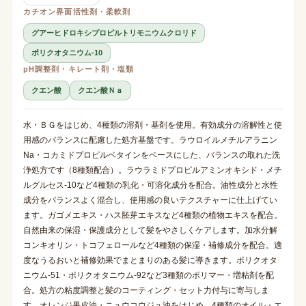
カチオン界面活性剤・柔軟剤
グアーヒドロキシプロピルトリモニウムクロリド
ポリクオタニウム-10
pH調整剤・キレート剤・塩類
クエン酸
クエン酸Ｎａ
水・ＢＧをはじめ、4種類の溶剤・基剤を使用。有効成分の溶解性と使
用感のバランスに配慮した処方基盤です。ラウロイルメチルアラニン
Na・コカミドプロピルベタインをベースにした、バランスの取れた洗
浄処方です（8種類配合）。ラウラミドプロピルアミンオキシド・メチ
ルグルセス-10など4種類の乳化・可溶化成分を配合。油性成分と水性
成分をバランスよく混合し、使用感の良いテクスチャーに仕上げてい
ます。ガゴメエキス・ハス胚芽エキスなど4種類の植物エキスを配合。
自然由来の保湿・保護成分として髪をやさしくケアします。加水分解
コンキオリン・トコフェロールなど4種類の保湿・補修成分を配合。適
度なうるおいと補修効果でまとまりのある髪に導きます。ポリクオタ
ニウム-51・ポリクオタニウム-92など3種類のポリマー・増粘剤を配
合。処方の粘度調整と髪のコーティング・セット力付与に寄与しま
す。オレンジ果皮油・ニュウコウジュ油をはじめ、4種類のオイル・エ