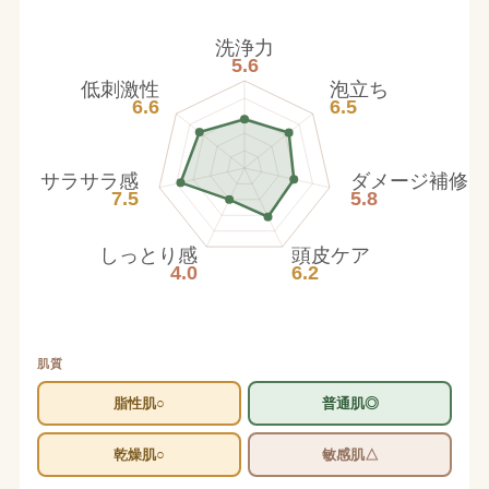
洗浄力
5.6
低刺激性
泡立ち
6.6
6.5
サラサラ感
ダメージ補修
7.5
5.8
しっとり感
頭皮ケア
4.0
6.2
肌質
脂性肌○
普通肌◎
乾燥肌○
敏感肌△