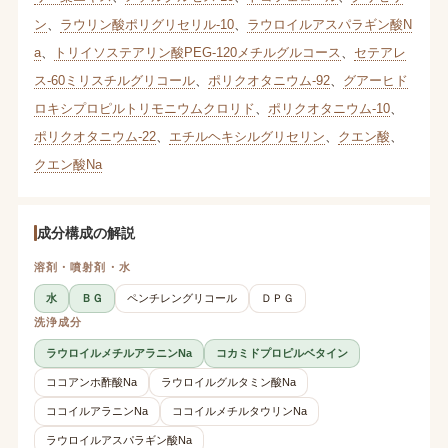
ン
、
ラウリン酸ポリグリセリル-10
、
ラウロイルアスパラギン酸N
a
、
トリイソステアリン酸PEG-120メチルグルコース
、
セテアレ
ス-60ミリスチルグリコール
、
ポリクオタニウム-92
、
グアーヒド
ロキシプロピルトリモニウムクロリド
、
ポリクオタニウム-10
、
ポリクオタニウム-22
、
エチルヘキシルグリセリン
、
クエン酸
、
クエン酸Na
成分構成の解説
溶剤・噴射剤・水
水
ＢＧ
ペンチレングリコール
ＤＰＧ
洗浄成分
ラウロイルメチルアラニンNa
コカミドプロピルベタイン
ココアンホ酢酸Na
ラウロイルグルタミン酸Na
ココイルアラニンNa
ココイルメチルタウリンNa
ラウロイルアスパラギン酸Na