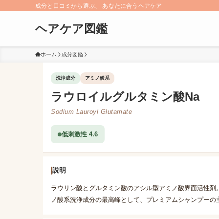
成分と口コミから選ぶ、 あなたに合うヘアケア
ヘアケア図鑑
ホーム
成分図鑑
洗浄成分
アミノ酸系
ラウロイルグルタミン酸Na
Sodium Lauroyl Glutamate
低刺激性 4.6
説明
ラウリン酸とグルタミン酸のアシル型アミノ酸界面活性剤
ノ酸系洗浄成分の最高峰として、プレミアムシャンプーの