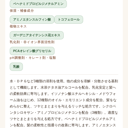
ベヘナミドプロピルジメチルアミン
保湿・補修成分
アミノエタンスルフィン酸
トコフェロール
植物エキス
ガーデニアタイテンシス花エキス
乳化剤・非イオン界面活性剤
PCAオレイン酸グリセリル
pH調整剤・キレート剤・塩類
乳酸
水・ＤＰＧなど3種類の溶剤を使用。他の成分を溶解・分散させる基剤
として機能します。水添ナタネ油アルコールを配合。乳化安定と髪へ
の柔軟効果に寄与します。イソノナン酸エチルヘキシル・メドウフォ
ーム油をはじめ、12種類のオイル・エモリエント成分を配合。髪をな
めらかに整え、ツヤとまとまりを与えるリッチな処方です。シクロペ
ンタシロキサン・アミノプロピルジメチコンを配合（3種類）。適度な
ツヤとまとまりを与える処方です。ベヘナミドプロピルジメチルアミ
ンを配合。髪の柔軟性と指通りの改善に寄与します。アミノエタンス