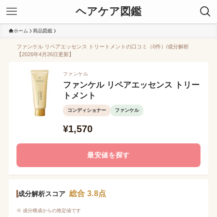
ヘアケア図鑑
ホーム
商品図鑑
ファンケル リペアエッセンス トリートメントの口コミ（0件）/成分解析
【2026年4月26日更新】
ファンケル
ファンケル リペアエッセンス トリー
トメント
コンディショナー
ファンケル
¥1,570
最安値を探す
総合 3.8点
成分解析スコア
※ 成分構成からの推定値です