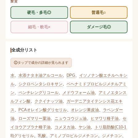
髪質
硬毛・多毛◎
普通毛○
細毛・軟毛×
ダメージ毛◎
全成分リスト
タップで成分の詳細が見られます
水
、
水添ナタネ油アルコール
、
DPG
、
イソノナン酸エチルヘキシ
ル
、
シクロペンタシロキサン
、
ベヘナミドプロピルジメチルアミ
ン
、
ペンチレングリコール
、
メドウフォーム油
、
アミノエタンス
ルフィン酸
、
ククイナッツ油
、
ガーデニアタイテンシス花エキ
ス
、
PCAオレイン酸グリセリル
、
オレンジ果皮油
、
ラベンダー
油
、
ローズマリー葉油
、
ニュウコウジュ油
、
ヒマワリ種子油
、
セ
イヨウアブラナ種子油
、
コメヌカ油
、
ヤシ油
、
トリ脂肪酸(C10-1
8)グリセリル
、
乳酸
、
アミノプロピルジメチコン
、
ジメチコン
、