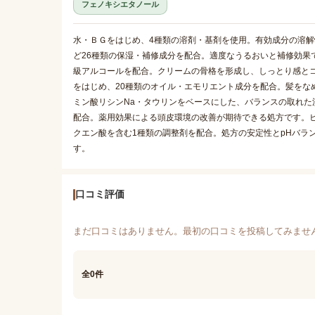
フェノキシエタノール
水・ＢＧをはじめ、4種類の溶剤・基剤を使用。有効成分の溶
ど26種類の保湿・補修成分を配合。適度なうるおいと補修効果
級アルコールを配合。クリームの骨格を形成し、しっとり感と
をはじめ、20種類のオイル・エモリエント成分を配合。髪をな
ミン酸リシンNa・タウリンをベースにした、バランスの取れた
配合。薬用効果による頭皮環境の改善が期待できる処方です。
クエン酸を含む1種類の調整剤を配合。処方の安定性とpHバラ
す。
口コミ評価
まだ口コミはありません。最初の口コミを投稿してみませ
全0件