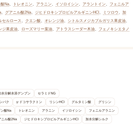
酸Na
、
トレオニン
、
アラニン
、
イソロイシン
、
アラントイン
、
フェニルア
a
、
グアニル酸2Na
、
ジヒドロキシプロピルアルギニンHCl
、
ミツロウ
、
加
ルセルロース
、
クエン酸
、
オレンジ油
、
シトルスメジカブルガリス果皮油
、
ンジ果皮油
、
ローズマリー葉油
、
アトラスシーダー木油
、
フェノキシエタノ
加水分解水添デンプン
セラミドNG
ンパク
γ-ドコサラクトン
リシンHCl
グルタミン酸
グリシン
ン酸Na
トレオニン
アラニン
イソロイシン
フェニルアラニン
アニル酸2Na
ジヒドロキシプロピルアルギニンHCl
加水分解シルク