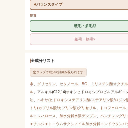
バランスタイプ
髪質
硬毛・多毛◎
細毛・軟毛×
全成分リスト
タップで成分の詳細が見られます
水
、
グリセリン
、
セタノール
、
BG
、
ミリスチン酸オクチル
ル
、
アルキル(C12,14)オキシヒドロキシプロピルアルギニン
油
、
ヘキサ(ヒドロキシステアリン酸/ステアリン酸/ロジン
トリ(カプリル酸/カプリン酸)グリセリル
、
トコフェロール
ルトレハロース
、
加水分解水添デンプン
、
ペンチレングリ
エチルジエトニウムサクシノイル加水分解エンドウタンパ