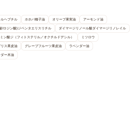
チルヘプチル
ホホバ種子油
オリーブ果実油
アーモンド油
酸/ロジン酸)ジペンタエリスリチル
ダイマージリノール酸ダイマージリノレイル
ミン酸ジ（フィトステリル／オクチルドデシル）
ミツロウ
ガリス果皮油
グレープフルーツ果皮油
ラベンダー油
ーダー木油