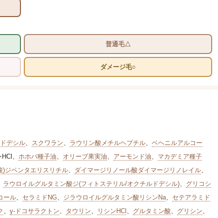
普通毛△
ダメージ毛○
ドデシル
、
スクワラン
、
ラウリン酸メチルヘプチル
、
ベヘニルアルコー
HCl
、
ホホバ種子油
、
オリーブ果実油
、
アーモンド油
、
マカデミア種子
酸)ジペンタエリスリチル
、
ダイマージリノール酸ダイマージリノレイル
、
、
ラウロイルグルタミン酸ジ(フィトステリル/オクチルドデシル)
、
グリコシ
コール
、
セラミドNG
、
ジラウロイルグルタミン酸リシンNa
、
セテアラミド
ク
、
γ-ドコサラクトン
、
タウリン
、
リシンHCl
、
グルタミン酸
、
グリシン
、