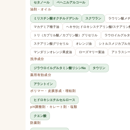
セタノール
ベヘニルアルコール
油剤・オイル
ミリスチン酸オクチルドデシル
スクワラン
ラウリン酸メ
マカデミア種子油
ヘキサ(ヒドロキシステアリン酸/ステアリン
トリ（カプリル酸／カプリン酸）グリセリル
ラウロイルグルタ
ステアリン酸グリセリル
オレンジ油
シトルスメジカブル
マンダリンオレンジ果皮油
ローズマリー葉油
アトラスシ
洗浄成分
ジラウロイルグルタミン酸リシンNa
タウリン
薬用有効成分
アラントイン
ポリマー・皮膜形成・増粘剤
ヒドロキシエチルセルロース
pH調整剤・キレート剤・塩類
クエン酸
防腐剤