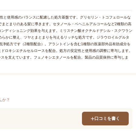
解性と使用感のバランスに配慮した処方基盤です。グリセリン・トコフェロールな
でまとまりのある髪に導きます。セタノール・ベヘニルアルコールなど2種類の高
コンディショニング効果を与えます。ミリスチン酸オクチルドデシル・スクワラン
めらかに整え、ツヤとまとまりを与えるリッチな処方です。ジラウロイルグルタ
洗浄処方です（2種類配合）。アラントインを含む1種類の医薬部外品有効成分を
ヒドロキシエチルセルロースを配合。処方の安定性と使用感の調整に寄与します。
ンスを支えています。フェノキシエタノールを配合。製品の品質保持に寄与しま
んか？
口コミを書く