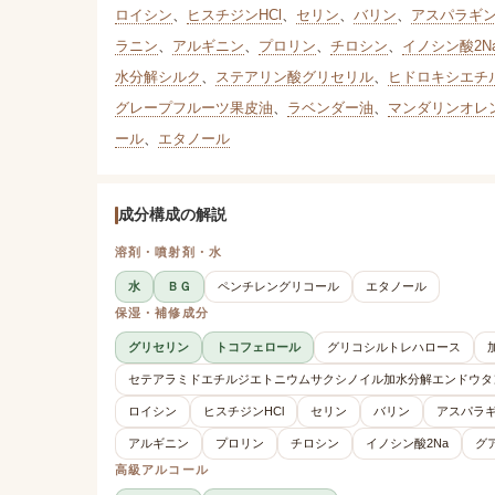
ロイシン
、
ヒスチジンHCl
、
セリン
、
バリン
、
アスパラギン
ラニン
、
アルギニン
、
プロリン
、
チロシン
、
イノシン酸2N
水分解シルク
、
ステアリン酸グリセリル
、
ヒドロキシエチ
グレープフルーツ果皮油
、
ラベンダー油
、
マンダリンオレ
ール
、
エタノール
成分構成の解説
溶剤・噴射剤・水
水
ＢＧ
ペンチレングリコール
エタノール
保湿・補修成分
グリセリン
トコフェロール
グリコシルトレハロース
セテアラミドエチルジエトニウムサクシノイル加水分解エンドウタ
ロイシン
ヒスチジンHCl
セリン
バリン
アスパラギ
アルギニン
プロリン
チロシン
イノシン酸2Na
グ
高級アルコール