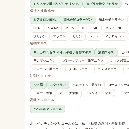
ミリスチン酸ポリグリセリル-10
カプリル酸グリセリル
ペ
保湿・補修成分
ヒアルロン酸Na
加水分解コラーゲン
加水分解ケラチン
PCA
PCA-Na
ゼイン
セラミドAP
セラミドNG
グリシン
アラニン
セリン
バリン
イソロイシン
植物エキス
サッカロミセス/オオムギ種子発酵エキス
酒粕エキス
ヒバ
サンザシエキス
グレープフルーツ果実エキス
ナツメ果実
アロエベラ葉エキス
クロレラエキス
コメヌカエキス
油剤・オイル
シア脂
スクワラン
ベルガモット果実油
ローズマリー
チョウジ葉油
マヨラナ葉油
イランイラン花油
ローマ
高級アルコール
ベヘニルアルコール
水・ペンチレングリコールをはじめ、4種類の溶剤・基剤を使