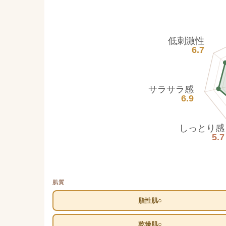
低刺激性
6.7
サラサラ感
6.9
しっとり感
5.7
肌質
脂性肌○
乾燥肌○