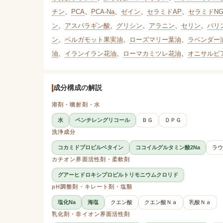
チン
、
PCA
、
PCA-Na
、
ゼイン
、
セラミドAP
、
セラミドN
ン
、
アスパラギン酸
、
グリシン
、
アラニン
、
セリン
、
バリ
ン
、
ベルガモット果実油
、
ローズマリー葉油
、
ラベンダー
油
、
イランイラン花油
、
ローマカミツレ花油
、
オニサルビ
成分構成の解説
溶剤・噴射剤・水
水
ペンチレングリコール
ＢＧ
ＤＰＧ
洗浄成分
コカミドプロピルベタイン
ココイルグルタミン酸2Na
ラウ
カチオン界面活性剤・柔軟剤
グアーヒドロキシプロピルトリモニウムクロリド
pH調整剤・キレート剤・塩類
塩化Na
海塩
クエン酸
クエン酸Ｎａ
乳酸Ｎａ
乳化剤・非イオン界面活性剤