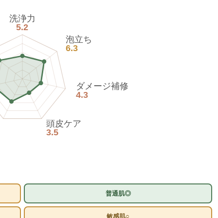
洗浄力
5.2
泡立ち
6.3
ダメージ補修
4.3
頭皮ケア
3.5
普通肌◎
敏感肌○