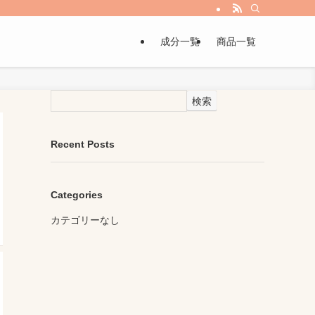
成分一覧
商品一覧
検索
Recent Posts
Categories
カテゴリーなし