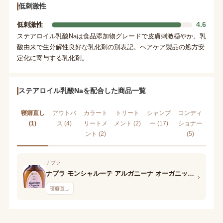
低刺激性
4.6
低刺激性
ステアロイル乳酸Naは食品添加物グレードで皮膚刺激穏やか。乳
酸由来で生分解性良好な乳化剤の別表記。ヘアケア製品の処方安
定化に寄与する乳化剤。
ステアロイル乳酸Naを配合した商品一覧
寝癖直し
アウトバ
カラート
トリート
シャンプ
コンディ
(1)
ス (4)
リートメ
メント (2)
ー (17)
ショナー
ント (2)
(5)
ナプラ
ナプラ モンシャルーテ アルガニーナ オーガニック ヘアフレグランス
›
寝癖直し