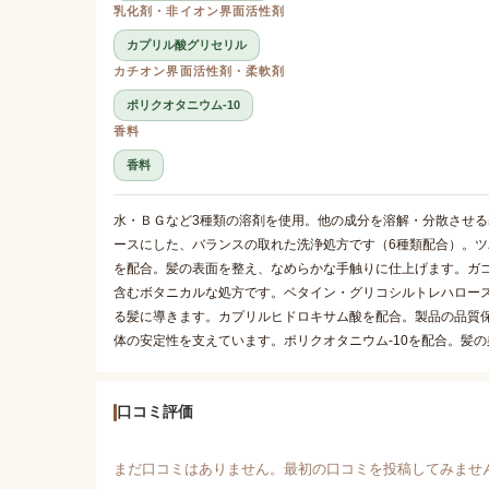
乳化剤・非イオン界面活性剤
カプリル酸グリセリル
カチオン界面活性剤・柔軟剤
ポリクオタニウム-10
香料
香料
水・ＢＧなど3種類の溶剤を使用。他の成分を溶解・分散させる
ースにした、バランスの取れた洗浄処方です（6種類配合）。ツ
を配合。髪の表面を整え、なめらかな手触りに仕上げます。ガ
含むボタニカルな処方です。ベタイン・グリコシルトレハロー
る髪に導きます。カプリルヒドロキサム酸を配合。製品の品質
体の安定性を支えています。ポリクオタニウム-10を配合。髪
口コミ評価
まだ口コミはありません。最初の口コミを投稿してみませ