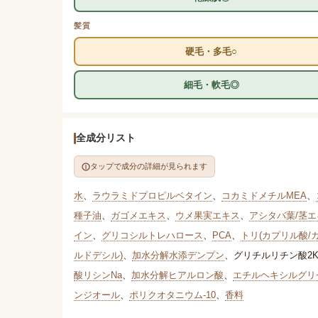
髪質
硬毛・多毛○
細毛・軟毛◎
全成分リスト
タップで成分の詳細が見られます
水
、
ラウラミドプロピルベタイン
、
コカミドメチルMEA
、
種子油
、
ガゴメエキス
、
ウメ果実エキス
、
アシタバ葉/茎エ
イン
、
グリコシルトレハロース
、
PCA
、
トリ(カプリル酸/
ルドデシル)
、
加水分解水添デンプン
、
グリチルリチン酸2
酸リシンNa
、
加水分解ヒアルロン酸
、
エチルヘキシルグリ
ンジオール
、
ポリクオタニウム-10
、
香料