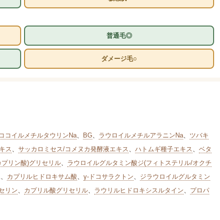
普通毛◎
ダメージ毛○
ココイルメチルタウリンNa
、
BG
、
ラウロイルメチルアラニンNa
、
ツバキ
キス
、
サッカロミセス/コメヌカ発酵液エキス
、
ハトムギ種子エキス
、
ベタ
カプリン酸)グリセリル
、
ラウロイルグルタミン酸ジ(フィトステリル/オクチ
K
、
カプリルヒドロキサム酸
、
γ-ドコサラクトン
、
ジラウロイルグルタミン
セリン
、
カプリル酸グリセリル
、
ラウリルヒドロキシスルタイン
、
プロパ