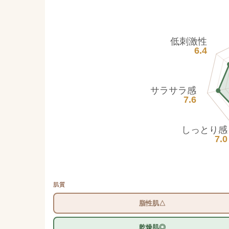
低刺激性
6.4
サラサラ感
7.6
しっとり感
7.0
肌質
脂性肌△
乾燥肌◎