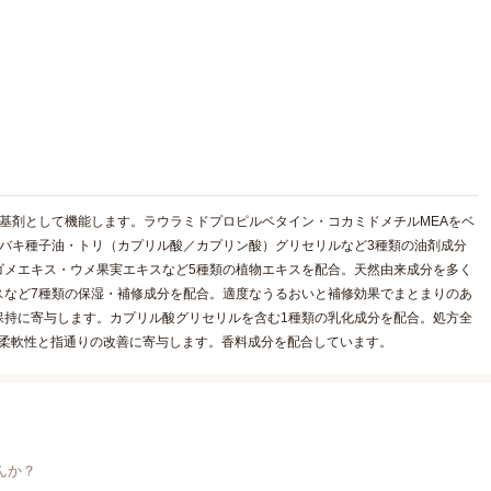
基剤として機能します。ラウラミドプロピルベタイン・コカミドメチルMEAをベ
バキ種子油・トリ（カプリル酸／カプリン酸）グリセリルなど3種類の油剤成分
ゴメエキス・ウメ果実エキスなど5種類の植物エキスを配合。天然由来成分を多く
スなど7種類の保湿・補修成分を配合。適度なうるおいと補修効果でまとまりのあ
保持に寄与します。カプリル酸グリセリルを含む1種類の乳化成分を配合。処方全
の柔軟性と指通りの改善に寄与します。香料成分を配合しています。
んか？