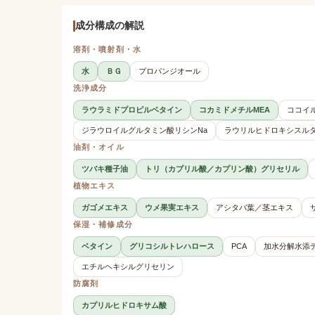
成分構成の解説
溶剤・噴射剤・水
水
ＢＧ
プロパンジオール
洗浄成分
ラウラミドプロピルベタイン
コカミドメチルMEA
ココイ
ジラウロイルグルタミン酸リシンNa
ラウリルヒドロキシスル
油剤・オイル
ツバキ種子油
トリ（カプリル酸／カプリン酸）グリセリル
植物エキス
ガゴメエキス
ウメ果実エキス
アシタバ葉／茎エキス
保湿・補修成分
ベタイン
グリコシルトレハロース
PCA
加水分解水添
エチルヘキシルグリセリン
防腐剤
カプリルヒドロキサム酸