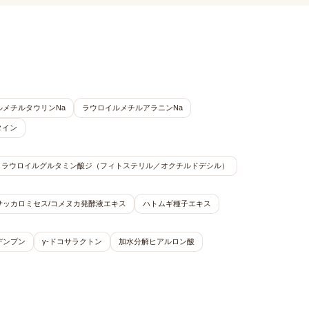
ルメチルタウリンNa
ラウロイルメチルアラニンNa
タイン
ラウロイルグルタミン酸ジ（フィトステリル／オクチルドデシル）
サッカロミセス/コメヌカ発酵液エキス
ハトムギ種子エキス
デンプン
γ-ドコサラクトン
加水分解ヒアルロン酸