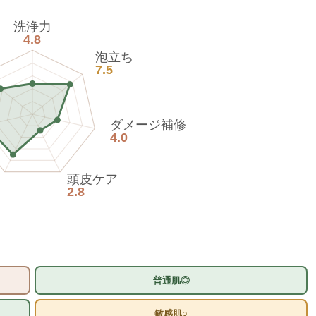
洗浄力
4.8
泡立ち
7.5
ダメージ補修
4.0
頭皮ケア
2.8
普通肌◎
敏感肌○