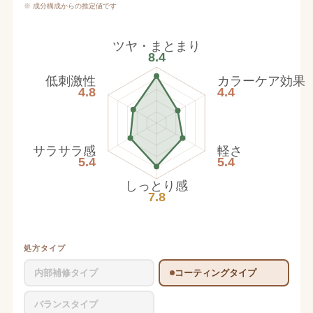
※ 成分構成からの推定値です
ツヤ・まとまり
8.4
低刺激性
カラーケア効果
4.8
4.4
サラサラ感
軽さ
5.4
5.4
しっとり感
7.8
処方タイプ
内部補修タイプ
コーティングタイプ
バランスタイプ