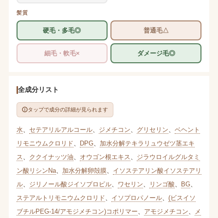
髪質
硬毛・多毛◎
普通毛△
細毛・軟毛×
ダメージ毛◎
全成分リスト
タップで成分の詳細が見られます
水
、
セテアリルアルコール
、
ジメチコン
、
グリセリン
、
ベヘント
リモニウムクロリド
、
DPG
、
加水分解テキラリュウゼツ茎エキ
ス
、
ククイナッツ油
、
オウゴン根エキス
、
ジラウロイルグルタミ
ン酸リシンNa
、
加水分解卵殻膜
、
イソステアリン酸イソステアリ
ル
、
ジリノール酸ジイソプロピル
、
ワセリン
、
リンゴ酸
、
BG
、
ステアルトリモニウムクロリド
、
イソプロパノール
、
(ビスイソ
ブチルPEG-14/アモジメチコン)コポリマー
、
アモジメチコン
、
メ