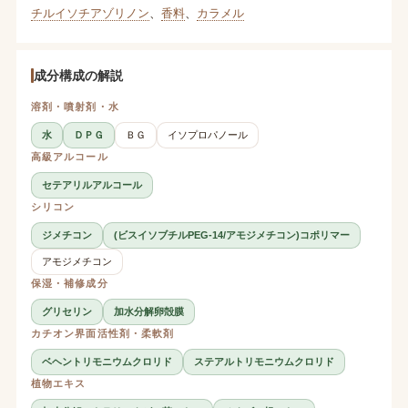
チルイソチアゾリノン
、
香料
、
カラメル
成分構成の解説
溶剤・噴射剤・水
水
ＤＰＧ
ＢＧ
イソプロパノール
高級アルコール
セテアリルアルコール
シリコン
ジメチコン
(ビスイソブチルPEG-14/アモジメチコン)コポリマー
アモジメチコン
保湿・補修成分
グリセリン
加水分解卵殻膜
カチオン界面活性剤・柔軟剤
ベヘントリモニウムクロリド
ステアルトリモニウムクロリド
植物エキス