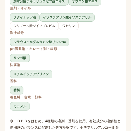
加水分解テキラリュウゼツ茎エキス
オウゴン根エキス
油剤・オイル
ククイナッツ油
イソステアリン酸イソステアリル
ジリノール酸ジイソプロピル
ワセリン
洗浄成分
ジラウロイルグルタミン酸リシンNa
pH調整剤・キレート剤・塩類
リンゴ酸
防腐剤
メチルイソチアゾリノン
香料
香料
着色料・色素・顔料
カラメル
水・ＤＰＧをはじめ、4種類の溶剤・基剤を使用。有効成分の溶解性と
使用感のバランスに配慮した処方基盤です。セテアリルアルコールを