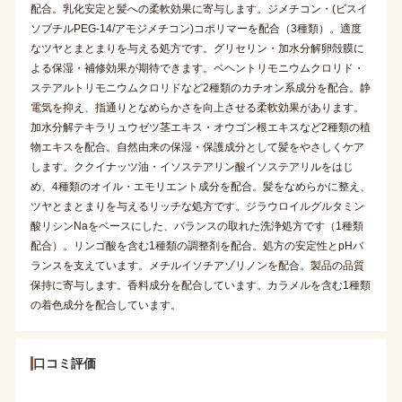
配合。乳化安定と髪への柔軟効果に寄与します。ジメチコン・(ビスイ
ソブチルPEG-14/アモジメチコン)コポリマーを配合（3種類）。適度
なツヤとまとまりを与える処方です。グリセリン・加水分解卵殻膜に
よる保湿・補修効果が期待できます。ベヘントリモニウムクロリド・
ステアルトリモニウムクロリドなど2種類のカチオン系成分を配合。静
電気を抑え、指通りとなめらかさを向上させる柔軟効果があります。
加水分解テキラリュウゼツ茎エキス・オウゴン根エキスなど2種類の植
物エキスを配合。自然由来の保湿・保護成分として髪をやさしくケア
します。ククイナッツ油・イソステアリン酸イソステアリルをはじ
め、4種類のオイル・エモリエント成分を配合。髪をなめらかに整え、
ツヤとまとまりを与えるリッチな処方です。ジラウロイルグルタミン
酸リシンNaをベースにした、バランスの取れた洗浄処方です（1種類
配合）。リンゴ酸を含む1種類の調整剤を配合。処方の安定性とpHバ
ランスを支えています。メチルイソチアゾリノンを配合。製品の品質
保持に寄与します。香料成分を配合しています。カラメルを含む1種類
の着色成分を配合しています。
口コミ評価