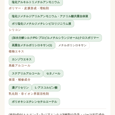
塩化アルキルトリメチルアンモニウム
ポリマー・皮膜形成・増粘剤
塩化ジメチルジアリルアンモニウム・アクリル酸共重合体液
ポリ塩化ジメチルジメチレンピロリジニウム液
シリコン
(加水分解シルク/PG-プロピルメチルシランジオール)クロスポリマー
高重合メチルポリシロキサン(1)
メチルポリシロキサン
植物エキス
カンゾウエキス
高級アルコール
ステアリルアルコール
セタノール
保湿・補修成分
濃グリセリン
L-アスコルビン酸
乳化剤・非イオン界面活性剤
ポリオキシエチレンセチルエーテル
(有効成分)トルエン-2・5-ジアミンなど8種類の染毛・パーマ反応成分