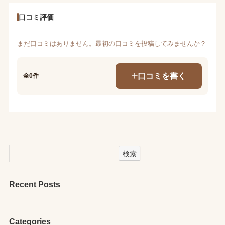
口コミ評価
まだ口コミはありません。最初の口コミを投稿してみませんか？
口コミを書く
全0件
検索
Recent Posts
Categories