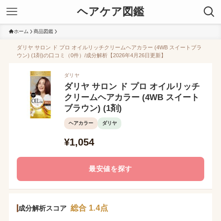
ヘアケア図鑑
ホーム
商品図鑑
ダリヤ サロン ド プロ オイルリッチクリームヘアカラー (4WB スイートブラ
ウン) (1剤)の口コミ（0件）/成分解析【2026年4月26日更新】
ダリヤ
ダリヤ サロン ド プロ オイルリッチ
クリームヘアカラー (4WB スイート
ブラウン) (1剤)
ヘアカラー
ダリヤ
¥1,054
最安値を探す
総合 1.4点
成分解析スコア