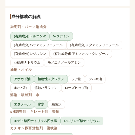
成分構成の解説
染毛剤・パーマ剤成分
(有効成分)トルエン-2
5-ジアミン
(有効成分)パラアミノフェノール
(有効成分)メタアミノフェノール
(有効成分)レゾルシン
(有効成分)5-アミノオルトクレゾール
亜硫酸ナトリウム
モノエタノールアミン
油剤・オイル
アボカド油
植物性スクワラン
シア脂
ツバキ油
ホホバ油
流動パラフィン
ローズヒップ油
溶剤・噴射剤・水
エタノール
常水
精製水
pH調整剤・キレート剤・塩類
エデト酸四ナトリウム四水塩
DL-リンゴ酸ナトリウム
カチオン界面活性剤・柔軟剤