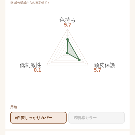
※ 成分構成からの推定値です
色持ち
5.7
低刺激性
頭皮保護
0.1
5.7
用途
白髪しっかりカバー
透明感カラー