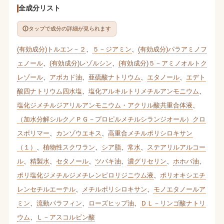
全成分リスト
タップで成分の詳細が見られます
(有効成分)トルエン－２
、
５－ジアミン
、
(有効成分)パラアミノフ
ェノール
、
(有効成分)レゾルシン
、
(有効成分)５－アミノオルトク
レゾール
、
アボカド油
、
亜硫酸ナトリウム
、
エタノール
、
エデト
酸四ナトリウム四水塩
、
塩化アルキルトリメチルアンモニウム
、
塩化ジメチルジアリルアンモニウム・アクリル酸共重合体液
、
（加水分解シルク／ＰＧ－プロピルメチルシランジオール）クロ
スポリマー
、
カンゾウエキス
、
高重合メチルポリシロキサン
（１）
、
植物性スクワラン
、
シア脂
、
常水
、
ステアリルアルコー
ル
、
精製水
、
セタノール
、
ツバキ油
、
濃グリセリン
、
ホホバ油
、
ポリ塩化ジメチルジメチレンピロリジニウム液
、
ポリオキシエチ
レンセチルエーテル
、
メチルポリシロキサン
、
モノエタノールア
ミン
、
流動パラフィン
、
ローズヒップ油
、
ＤＬ－リンゴ酸ナトリ
ウム
、
Ｌ－アスコルビン酸