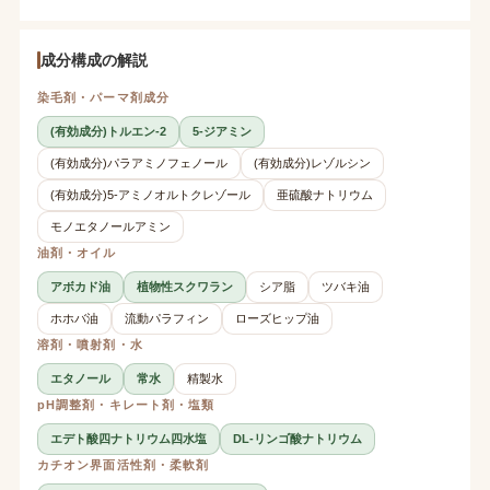
成分構成の解説
染毛剤・パーマ剤成分
(有効成分)トルエン-2
5-ジアミン
(有効成分)パラアミノフェノール
(有効成分)レゾルシン
(有効成分)5-アミノオルトクレゾール
亜硫酸ナトリウム
モノエタノールアミン
油剤・オイル
アボカド油
植物性スクワラン
シア脂
ツバキ油
ホホバ油
流動パラフィン
ローズヒップ油
溶剤・噴射剤・水
エタノール
常水
精製水
pH調整剤・キレート剤・塩類
エデト酸四ナトリウム四水塩
DL-リンゴ酸ナトリウム
カチオン界面活性剤・柔軟剤