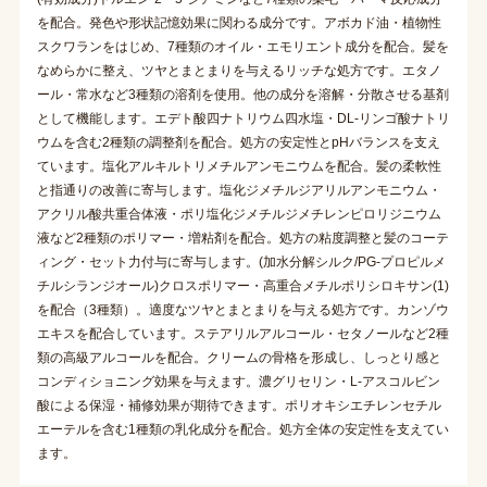
を配合。発色や形状記憶効果に関わる成分です。アボカド油・植物性
スクワランをはじめ、7種類のオイル・エモリエント成分を配合。髪を
なめらかに整え、ツヤとまとまりを与えるリッチな処方です。エタノ
ール・常水など3種類の溶剤を使用。他の成分を溶解・分散させる基剤
として機能します。エデト酸四ナトリウム四水塩・DL-リンゴ酸ナトリ
ウムを含む2種類の調整剤を配合。処方の安定性とpHバランスを支え
ています。塩化アルキルトリメチルアンモニウムを配合。髪の柔軟性
と指通りの改善に寄与します。塩化ジメチルジアリルアンモニウム・
アクリル酸共重合体液・ポリ塩化ジメチルジメチレンピロリジニウム
液など2種類のポリマー・増粘剤を配合。処方の粘度調整と髪のコーテ
ィング・セット力付与に寄与します。(加水分解シルク/PG-プロピルメ
チルシランジオール)クロスポリマー・高重合メチルポリシロキサン(1)
を配合（3種類）。適度なツヤとまとまりを与える処方です。カンゾウ
エキスを配合しています。ステアリルアルコール・セタノールなど2種
類の高級アルコールを配合。クリームの骨格を形成し、しっとり感と
コンディショニング効果を与えます。濃グリセリン・L-アスコルビン
酸による保湿・補修効果が期待できます。ポリオキシエチレンセチル
エーテルを含む1種類の乳化成分を配合。処方全体の安定性を支えてい
ます。