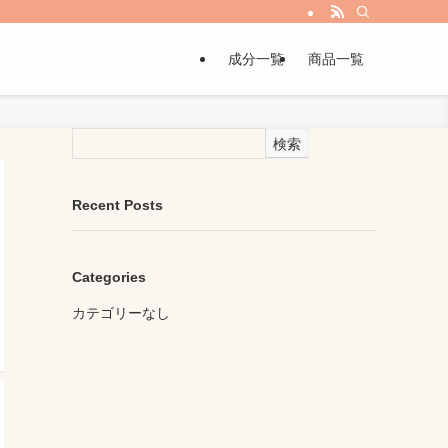
成分一覧
商品一覧
検索
Recent Posts
Categories
カテゴリーなし