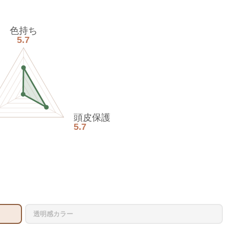
色持ち
5.7
頭皮保護
5.7
透明感カラー