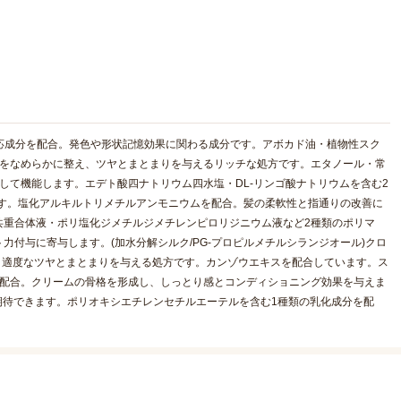
マ反応成分を配合。発色や形状記憶効果に関わる成分です。アボカド油・植物性スク
髪をなめらかに整え、ツヤとまとまりを与えるリッチな処方です。エタノール・常
して機能します。エデト酸四ナトリウム四水塩・DL-リンゴ酸ナトリウムを含む2
ます。塩化アルキルトリメチルアンモニウムを配合。髪の柔軟性と指通りの改善に
共重合体液・ポリ塩化ジメチルジメチレンピロリジニウム液など2種類のポリマ
付与に寄与します。(加水分解シルク/PG-プロピルメチルシランジオール)クロ
）。適度なツヤとまとまりを与える処方です。カンゾウエキスを配合しています。ス
を配合。クリームの骨格を形成し、しっとり感とコンディショニング効果を与えま
期待できます。ポリオキシエチレンセチルエーテルを含む1種類の乳化成分を配