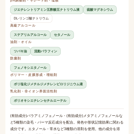
pH調整剤・キレート剤・塩類
ジエチレントリアミン五酢酸五ナトリウム液
硫酸マグネシウム
DL-リンゴ酸ナトリウム
高級アルコール
ステアリルアルコール
セタノール
油剤・オイル
ツバキ油
流動パラフィン
防腐剤
フェノキシエタノール
ポリマー・皮膜形成・増粘剤
ポリ塩化ジメチルジメチレンピロリジニウム液
乳化剤・非イオン界面活性剤
ポリオキシエチレンセチルエーテル
(有効成分)パラアミノフェノール・(有効成分)メタアミノフェノールな
ど5種類の染毛・パーマ反応成分を配合。発色や形状記憶効果に関わる
成分です。エタノール・常水など3種類の溶剤を使用。他の成分を溶