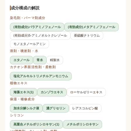
成分構成の解説
染毛剤・パーマ剤成分
(有効成分)パラアミノフェノール
(有効成分)メタアミノフェノール
(有効成分)5-アミノオルトクレゾール
亜硫酸ナトリウム
モノエタノールアミン
溶剤・噴射剤・水
エタノール
常水
精製水
カチオン界面活性剤・柔軟剤
塩化アルキルトリメチルアンモニウム
植物エキス
海藻エキス(1)
カンゾウエキス
ローヤルゼリーエキス
保湿・補修成分
加水分解シルク液
濃グリセリン
L-アスコルビン酸
シリコン
高重合メチルポリシロキサン(1)
メチルポリシロキサン