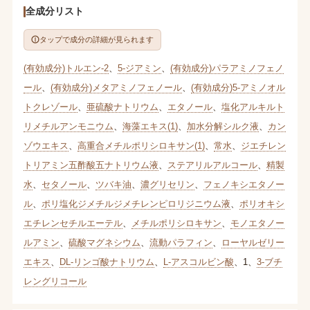
全成分リスト
タップで成分の詳細が見られます
(有効成分)トルエン-2
、
5-ジアミン
、
(有効成分)パラアミノフェノ
ール
、
(有効成分)メタアミノフェノール
、
(有効成分)5-アミノオル
トクレゾール
、
亜硫酸ナトリウム
、
エタノール
、
塩化アルキルト
リメチルアンモニウム
、
海藻エキス(1)
、
加水分解シルク液
、
カン
ゾウエキス
、
高重合メチルポリシロキサン(1)
、
常水
、
ジエチレン
トリアミン五酢酸五ナトリウム液
、
ステアリルアルコール
、
精製
水
、
セタノール
、
ツバキ油
、
濃グリセリン
、
フェノキシエタノー
ル
、
ポリ塩化ジメチルジメチレンピロリジニウム液
、
ポリオキシ
エチレンセチルエーテル
、
メチルポリシロキサン
、
モノエタノー
ルアミン
、
硫酸マグネシウム
、
流動パラフィン
、
ローヤルゼリー
エキス
、
DL-リンゴ酸ナトリウム
、
L-アスコルビン酸
、
1
、
3-ブチ
レングリコール