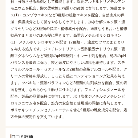
解・分散させる基剤として機能します。塩化アルキルトリメチルアン
モニウムを配合。髪の柔軟性と指通りの改善に寄与します。海藻エキ
ス(1)・カンゾウエキスなど3種類の植物エキスを配合。自然由来の保
湿・保護成分として髪をやさしくケアします。加水分解シルク液・濃
グリセリンなど3種類の保湿・補修成分を配合。適度なうるおいと補修
効果でまとまりのある髪に導きます。高重合メチルポリシロキサン
(1)・メチルポリシロキサンを配合（2種類）。適度なツヤとまとまり
を与える処方です。ジエチレントリアミン五酢酸五ナトリウム液・硫
酸マグネシウムなど3種類のpH調整剤・キレート剤を配合。処方のpH
バランスを最適に保ち、髪と頭皮にやさしい環境を維持します。ステ
アリルアルコール・セタノールなど2種類の高級アルコールを配合。ク
リームの骨格を形成し、しっとり感とコンディショニング効果を与え
ます。ツバキ油・流動パラフィンなど2種類の油剤成分を配合。髪の表
面を整え、なめらかな手触りに仕上げます。フェノキシエタノールを
配合。製品の品質保持に寄与します。ポリ塩化ジメチルジメチレンピ
ロリジニウム液を配合。処方の安定性と使用感の調整に寄与します。
ポリオキシエチレンセチルエーテルを含む1種類の乳化成分を配合。処
方全体の安定性を支えています。
口コミ評価