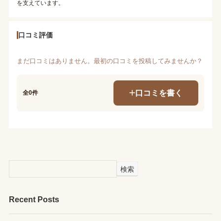
を支えています。
口コミ評価
まだ口コミはありません。最初の口コミを投稿してみませんか？
口コミを書く
全0件
検索
Recent Posts