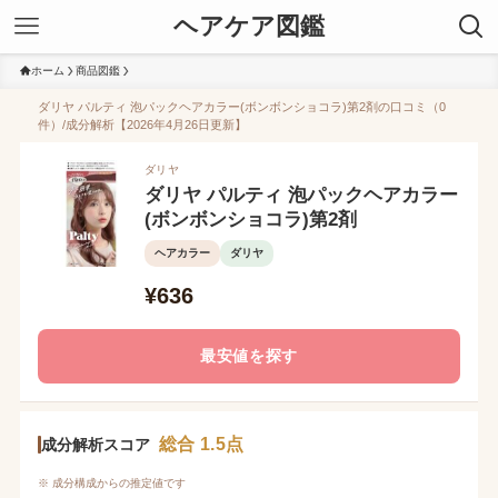
ヘアケア図鑑
ホーム
商品図鑑
ダリヤ パルティ 泡パックヘアカラー(ボンボンショコラ)第2剤の口コミ（0
件）/成分解析【2026年4月26日更新】
ダリヤ
ダリヤ パルティ 泡パックヘアカラー
(ボンボンショコラ)第2剤
ヘアカラー
ダリヤ
¥636
最安値を探す
総合 1.5点
成分解析スコア
※ 成分構成からの推定値です