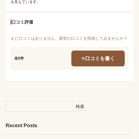
を支えています。
口コミ評価
まだ口コミはありません。最初の口コミを投稿してみませんか？
口コミを書く
全0件
検索
Recent Posts