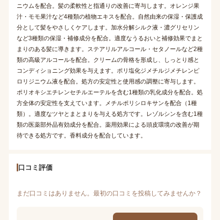
ニウムを配合。髪の柔軟性と指通りの改善に寄与します。オレンジ果
汁・モモ果汁など4種類の植物エキスを配合。自然由来の保湿・保護成
分として髪をやさしくケアします。加水分解シルク液・濃グリセリン
など3種類の保湿・補修成分を配合。適度なうるおいと補修効果でまと
まりのある髪に導きます。ステアリルアルコール・セタノールなど2種
類の高級アルコールを配合。クリームの骨格を形成し、しっとり感と
コンディショニング効果を与えます。ポリ塩化ジメチルジメチレンピ
ロリジニウム液を配合。処方の安定性と使用感の調整に寄与します。
ポリオキシエチレンセチルエーテルを含む1種類の乳化成分を配合。処
方全体の安定性を支えています。メチルポリシロキサンを配合（1種
類）。適度なツヤとまとまりを与える処方です。レゾルシンを含む1種
類の医薬部外品有効成分を配合。薬用効果による頭皮環境の改善が期
待できる処方です。香料成分を配合しています。
口コミ評価
まだ口コミはありません。最初の口コミを投稿してみませんか？