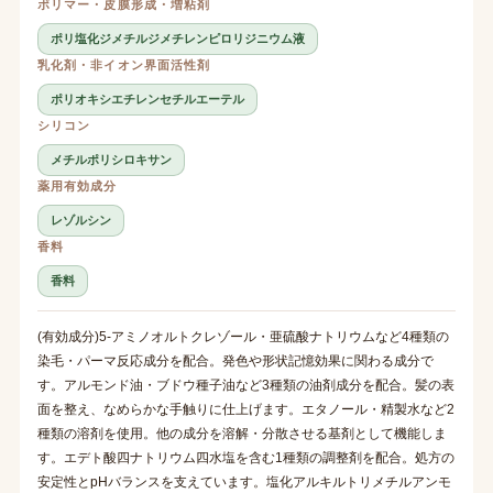
ポリマー・皮膜形成・増粘剤
ポリ塩化ジメチルジメチレンピロリジニウム液
乳化剤・非イオン界面活性剤
ポリオキシエチレンセチルエーテル
シリコン
メチルポリシロキサン
薬用有効成分
レゾルシン
香料
香料
(有効成分)5-アミノオルトクレゾール・亜硫酸ナトリウムなど4種類の
染毛・パーマ反応成分を配合。発色や形状記憶効果に関わる成分で
す。アルモンド油・ブドウ種子油など3種類の油剤成分を配合。髪の表
面を整え、なめらかな手触りに仕上げます。エタノール・精製水など2
種類の溶剤を使用。他の成分を溶解・分散させる基剤として機能しま
す。エデト酸四ナトリウム四水塩を含む1種類の調整剤を配合。処方の
安定性とpHバランスを支えています。塩化アルキルトリメチルアンモ