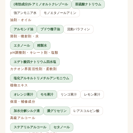
(有効成分)5-アミノオルトクレゾール
亜硫酸ナトリウム
強アンモニア水
モノエタノールアミン
油剤・オイル
アルモンド油
ブドウ種子油
流動パラフィン
溶剤・噴射剤・水
エタノール
精製水
pH調整剤・キレート剤・塩類
エデト酸四ナトリウム四水塩
カチオン界面活性剤・柔軟剤
塩化アルキルトリメチルアンモニウム
植物エキス
オレンジ果汁
モモ果汁
リンゴ果汁
レモン果汁
保湿・補修成分
加水分解シルク液
濃グリセリン
L-アスコルビン酸
高級アルコール
ステアリルアルコール
セタノール