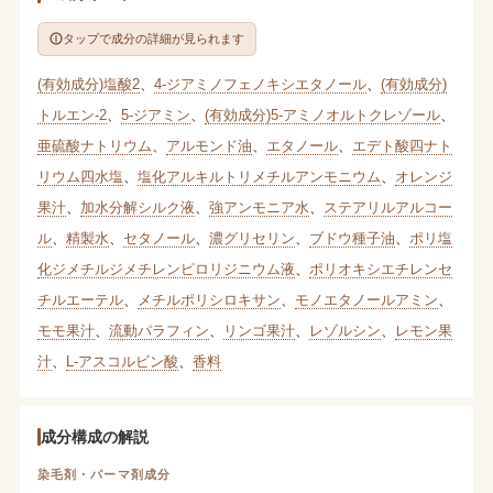
タップで成分の詳細が見られます
(有効成分)塩酸2
、
4-ジアミノフェノキシエタノール
、
(有効成分)
トルエン-2
、
5-ジアミン
、
(有効成分)5-アミノオルトクレゾール
、
亜硫酸ナトリウム
、
アルモンド油
、
エタノール
、
エデト酸四ナト
リウム四水塩
、
塩化アルキルトリメチルアンモニウム
、
オレンジ
果汁
、
加水分解シルク液
、
強アンモニア水
、
ステアリルアルコー
ル
、
精製水
、
セタノール
、
濃グリセリン
、
ブドウ種子油
、
ポリ塩
化ジメチルジメチレンピロリジニウム液
、
ポリオキシエチレンセ
チルエーテル
、
メチルポリシロキサン
、
モノエタノールアミン
、
モモ果汁
、
流動パラフィン
、
リンゴ果汁
、
レゾルシン
、
レモン果
汁
、
L-アスコルビン酸
、
香料
成分構成の解説
染毛剤・パーマ剤成分