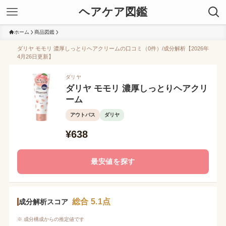
ヘアケア図鑑
ホーム
商品図鑑
ダリヤ モモリ 濃厚しっとりヘアクリームの口コミ（0件）/成分解析【2026年
4月26日更新】
ダリヤ
ダリヤ モモリ 濃厚しっとりヘアクリ
ーム
アウトバス
ダリヤ
¥638
最安値を探す
総合 5.1点
成分解析スコア
※ 成分構成からの推定値です