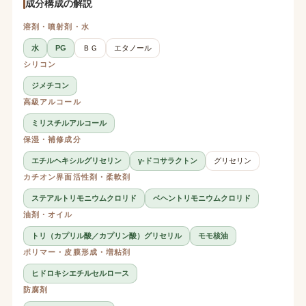
成分構成の解説
溶剤・噴射剤・水
水
PG
ＢＧ
エタノール
シリコン
ジメチコン
高級アルコール
ミリスチルアルコール
保湿・補修成分
エチルヘキシルグリセリン
γ-ドコサラクトン
グリセリン
カチオン界面活性剤・柔軟剤
ステアルトリモニウムクロリド
ベヘントリモニウムクロリド
油剤・オイル
トリ（カプリル酸／カプリン酸）グリセリル
モモ核油
ポリマー・皮膜形成・増粘剤
ヒドロキシエチルセルロース
防腐剤