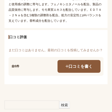
と使用感の調整に寄与します。フェノキシエタノールを配合。製品の
品質保持に寄与します。モモ果実エキスを配合しています。ＥＤＴＡ
－２Ｎａを含む1種類の調整剤を配合。処方の安定性とpHバランスを
支えています。香料成分を配合しています。
口コミ評価
まだ口コミはありません。最初の口コミを投稿してみませんか？
口コミを書く
全0件
検索