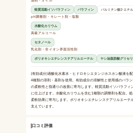
油剤・オイル
軽質流動イソパラフィン
パラフィン
パルミチン酸2-エチ
pH調整剤・キレート剤・塩類
水酸化カリウム
高級アルコール
セタノール
乳化剤・非イオン界面活性剤
ポリオキシエチレンステアリルエーテル
ヤシ油脂肪酸グリセリ
(有効成分)過酸化水素水・ヒドロキシエタンジホスホン酸液を
4種類の溶剤・基剤を使用。有効成分の溶解性と使用感のバラ
の柔軟性と指通りの改善に寄与します。軽質流動イソパラフィ
に仕上げます。水酸化カリウムを含む1種類の調整剤を配合。処
柔軟効果に寄与します。ポリオキシエチレンステアリルエーテ
支えています。
口コミ評価