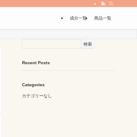
成分一覧
商品一覧
検索
Recent Posts
Categories
カテゴリーなし