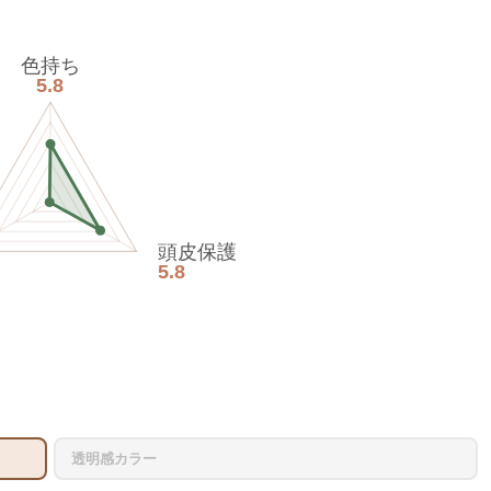
色持ち
5.8
頭皮保護
5.8
透明感カラー