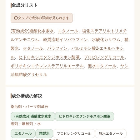
全成分リスト
タップで成分の詳細が見られます
(有効成分)過酸化水素水
、
エタノール
、
塩化ステアリルトリメチ
ルアンモニウム
、
軽質流動イソパラフィン
、
水酸化カリウム
、
精
製水
、
セタノール
、
パラフィン
、
パルミチン酸2-エチルヘキシ
ル
、
ヒドロキシエタンジホスホン酸液
、
プロピレングリコール
、
ポリオキシエチレンステアリルエーテル
、
無水エタノール
、
ヤシ
油脂肪酸グリセリル
成分構成の解説
染毛剤・パーマ剤成分
(有効成分)過酸化水素水
ヒドロキシエタンジホスホン酸液
溶剤・噴射剤・水
エタノール
精製水
プロピレングリコール
無水エタノール