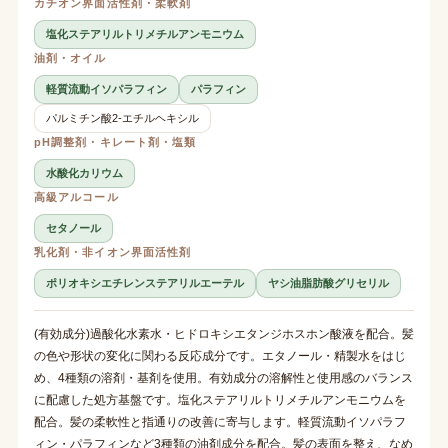
カチオン界面活性剤・柔軟剤
塩化ステアリルトリメチルアンモニウム
油剤・オイル
軽質流動イソパラフィン
パラフィン
パルミチン酸2-エチルヘキシル
pH調整剤・キレート剤・塩類
水酸化カリウム
高級アルコール
セタノール
乳化剤・非イオン界面活性剤
ポリオキシエチレンステアリルエーテル
ヤシ油脂肪酸グリセリル
(有効成分)過酸化水素水・ヒドロキシエタンジホスホン酸液を配合。髪
の色や形状の変化に関わる反応成分です。エタノール・精製水をはじ
め、4種類の溶剤・基剤を使用。有効成分の溶解性と使用感のバランス
に配慮した処方基盤です。塩化ステアリルトリメチルアンモニウムを
配合。髪の柔軟性と指通りの改善に寄与します。軽質流動イソパラフ
ィン・パラフィンなど3種類の油剤成分を配合。髪の表面を整え、なめ