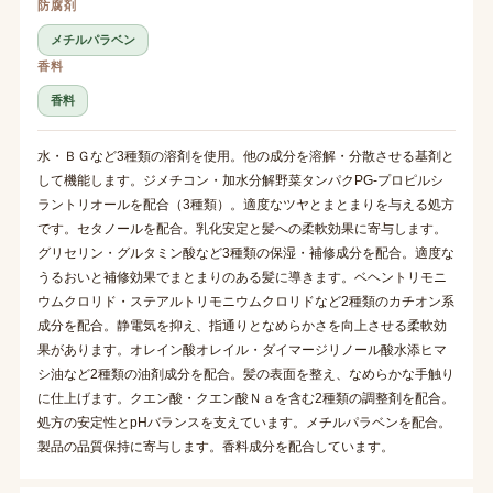
防腐剤
メチルパラベン
香料
香料
水・ＢＧなど3種類の溶剤を使用。他の成分を溶解・分散させる基剤と
して機能します。ジメチコン・加水分解野菜タンパクPG-プロピルシ
ラントリオールを配合（3種類）。適度なツヤとまとまりを与える処方
です。セタノールを配合。乳化安定と髪への柔軟効果に寄与します。
グリセリン・グルタミン酸など3種類の保湿・補修成分を配合。適度な
うるおいと補修効果でまとまりのある髪に導きます。ベヘントリモニ
ウムクロリド・ステアルトリモニウムクロリドなど2種類のカチオン系
成分を配合。静電気を抑え、指通りとなめらかさを向上させる柔軟効
果があります。オレイン酸オレイル・ダイマージリノール酸水添ヒマ
シ油など2種類の油剤成分を配合。髪の表面を整え、なめらかな手触り
に仕上げます。クエン酸・クエン酸Ｎａを含む2種類の調整剤を配合。
処方の安定性とpHバランスを支えています。メチルパラベンを配合。
製品の品質保持に寄与します。香料成分を配合しています。