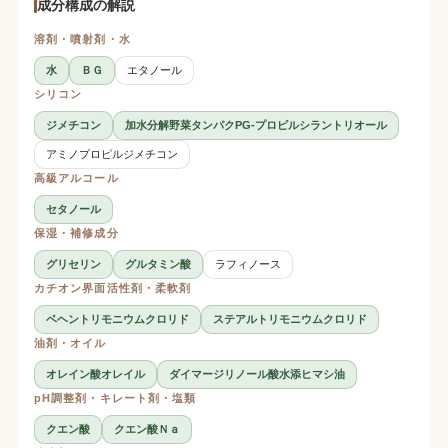
成分構成の解説
溶剤・噴射剤・水
水
ＢＧ
エタノール
シリコン
ジメチコン
加水分解野菜タンパクPG-プロピルシラントリオール
アミノプロピルジメチコン
高級アルコール
セタノール
保湿・補修成分
グリセリン
グルタミン酸
ラフィノース
カチオン界面活性剤・柔軟剤
ベヘントリモニウムクロリド
ステアルトリモニウムクロリド
油剤・オイル
オレイン酸オレイル
ダイマージリノール酸水添ヒマシ油
pH調整剤・キレート剤・塩類
クエン酸
クエン酸Ｎａ