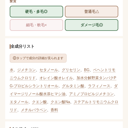
髪質
硬毛・多毛◎
普通毛△
細毛・軟毛×
ダメージ毛◎
全成分リスト
タップで成分の詳細が見られます
水
、
ジメチコン
、
セタノール
、
グリセリン
、
BG
、
ベヘントリモ
ニウムクロリド
、
オレイン酸オレイル
、
加水分解野菜タンパクP
G-プロピルシラントリオール
、
グルタミン酸
、
ラフィノース
、
ダ
イマージリノール酸水添ヒマシ油
、
アミノプロピルジメチコン
、
エタノール
、
クエン酸
、
クエン酸Na
、
ステアルトリモニウムクロ
リド
、
メチルパラベン
、
香料